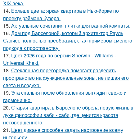
XIX века.
14.
Больше цвета: яркая квартира в Нью-йорке по
проекту рэймана бузера.
15.
Актуальные сочетания плитки для ванной комнаты.
16.
Дом под Барселоной, который архитектор Рауль
Санчес полностью преобразил, стал примером смелого
подхода к пространству.
17.
Цвет 2026 года по версии Sherwin - Williams -
Universal Khaki.
18.
Стеклянная перегородка помогает разделить
пространство на функциональные зоны, не лишая его
света и воздуха.
19.
Эта спальня после обновления выглядит свежо и
гармонично.
20.
Старая квартира в Барселоне обрела новую жизнь в
духе философии ваби - саби, где ценится красота
несовершенного.
21.
Цвет дивана способен задать настроение всему
интерьеру.