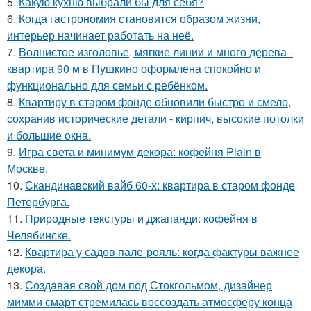
5.
Какую кухню выбрали бы для себя?
6.
Когда гастрономия становится образом жизни,
интерьер начинает работать на неё.
7.
Волнистое изголовье, мягкие линии и много дерева -
квартира 90 м в Пушкино оформлена спокойно и
функционально для семьи с ребёнком.
8.
Квартиру в старом фонде обновили быстро и смело,
сохранив исторические детали - кирпич, высокие потолки
и большие окна.
9.
Игра света и минимум декора: кофейня Plain в
Москве.
10.
Скандинавский вайб 60-х: квартира в старом фонде
Петербурга.
11.
Природные текстуры и джапанди: кофейня в
Челябинске.
12.
Квартира у садов пале-рояль: когда фактуры важнее
декора.
13.
Создавая свой дом под Стокгольмом, дизайнер
мимми смарт стремилась воссоздать атмосферу конца