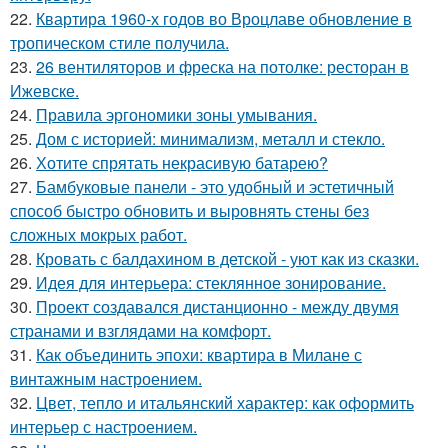
22.
Квартира 1960-х годов во Вроцлаве обновление в
тропическом стиле получила.
23.
26 вентиляторов и фреска на потолке: ресторан в
Ижевске.
24.
Правила эргономики зоны умывания.
25.
Дом с историей: минимализм, металл и стекло.
26.
Хотите спрятать некрасивую батарею?
27.
Бамбуковые панели - это удобный и эстетичный
способ быстро обновить и выровнять стены без
сложных мокрых работ.
28.
Кровать с балдахином в детской - уют как из сказки.
29.
Идея для интерьера: стеклянное зонирование.
30.
Проект создавался дистанционно - между двумя
странами и взглядами на комфорт.
31.
Как объединить эпохи: квартира в Милане с
винтажным настроением.
32.
Цвет, тепло и итальянский характер: как оформить
интерьер с настроением.