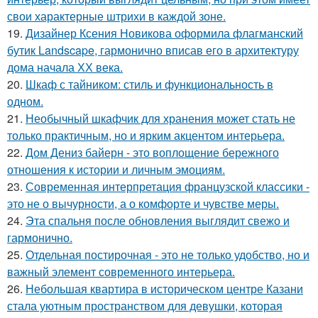
свои характерные штрихи в каждой зоне.
19.
Дизайнер Ксения Новикова оформила флагманский
бутик Landscape, гармонично вписав его в архитектуру
дома начала ХХ века.
20.
Шкаф с тайником: стиль и функциональность в
одном.
21.
Необычный шкафчик для хранения может стать не
только практичным, но и ярким акцентом интерьера.
22.
Дом Дениз байерн - это воплощение бережного
отношения к истории и личным эмоциям.
23.
Современная интерпретация французской классики -
это не о вычурности, а о комфорте и чувстве меры.
24.
Эта спальня после обновления выглядит свежо и
гармонично.
25.
Отдельная постирочная - это не только удобство, но и
важный элемент современного интерьера.
26.
Небольшая квартира в историческом центре Казани
стала уютным пространством для девушки, которая