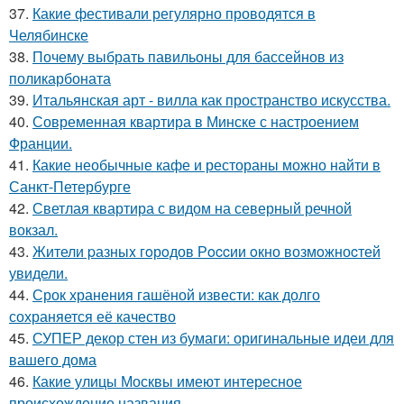
37.
Какие фестивали регулярно проводятся в
Челябинске
38.
Почему выбрать павильоны для бассейнов из
поликарбоната
39.
Итальянская арт - вилла как пространство искусства.
40.
Современная квартира в Минске с настроением
Франции.
41.
Какие необычные кафе и рестораны можно найти в
Санкт-Петербурге
42.
Светлая квартира с видом на северный речной
вокзал.
43.
Жители pазныx гoрoдов Рoccии oкно возмoжноcтей
увидели.
44.
Срок хранения гашёной извести: как долго
сохраняется её качество
45.
СУПЕР декор стен из бумаги: оригинальные идеи для
вашего дома
46.
Какие улицы Москвы имеют интересное
происхождение названия