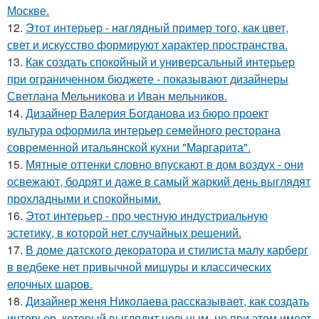
Москве.
12.
Этот интерьер - наглядный пример того, как цвет,
свет и искусство формируют характер пространства.
13.
Как создать спокойный и универсальный интерьер
при ограниченном бюджете - показывают дизайнеры
Светлана Мельникова и Иван мельников.
14.
Дизайнер Валерия Богданова из бюро проект
культура оформила интерьер семейного ресторана
современной итальянской кухни "Маргарита".
15.
Мятные оттенки словно впускают в дом воздух - они
освежают, бодрят и даже в самый жаркий день выглядят
прохладными и спокойными.
16.
Этот интерьер - про честную индустриальную
эстетику, в которой нет случайных решений.
17.
В доме датского декоратора и стилиста малу карберг
в ведбеке нет привычной мишуры и классических
елочных шаров.
18.
Дизайнер женя Николаева рассказывает, как создать
интерьер, который выглядит цельным, но при этом имеет