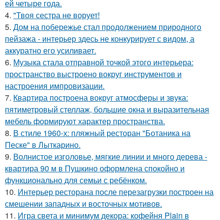
ей четыре года.
4.
"Твоя сестра не ворует!
5.
Дом на побережье стал продолжением природного
пейзажа - интерьер здесь не конкурирует с видом, а
аккуратно его усиливает.
6.
Музыка стала отправной точкой этого интерьера:
пространство выстроено вокруг инструментов и
настроения импровизации.
7.
Квартира построена вокруг атмосферы и звука:
пятиметровый стеллаж, большие окна и выразительная
мебель формируют характер пространства.
8.
В стиле 1960-х: пляжный ресторан "Ботаника на
Песке" в Лыткарино.
9.
Волнистое изголовье, мягкие линии и много дерева -
квартира 90 м в Пушкино оформлена спокойно и
функционально для семьи с ребёнком.
10.
Интерьер ресторана после перезагрузки построен на
смешении западных и восточных мотивов.
11.
Игра света и минимум декора: кофейня Plain в