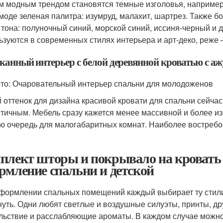
м модным трендом становятся темные изголовья, наприме
 моде зеленая палитра: изумруд, малахит, шартрез. Также 
 тона: полуночный синий, морской синий, иссиня-черный и 
ьзуются в современных стилях интерьера и арт-деко, реже 
канный интерьер с белой деревянной кроватью с 
то: Очаровательный интерьер спальни для молодоженов
 оттенок для дизайна красивой кровати для спальни сейчас
тичным. Мебель сразу кажется менее массивной и более из
ю очередь для малогабаритных комнат. Наиболее востребов
плект шторы и покрывало на кровать 
рмление спальни и детской
формлении спальных помещений каждый выбирает ту стилис
нуть. Одни любят светлые и воздушные силуэты, принты, др
льствие и расслабляющие ароматы. В каждом случае можно