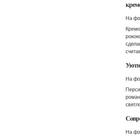
крем
На фо
Кремо
рокок
сдела
счита
Уютна
На фо
Перси
роман
светл
Совр
На фо