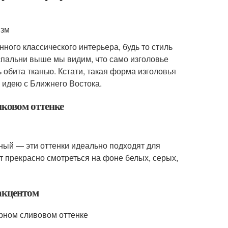
изм
ного классического интерьера, будь то стиль
спальни выше мы видим, что само изголовье
ь обита тканью. Кстати, такая форма изголовья
 идею с Ближнего Востока.
иковом оттенке
ный — эти оттенки идеально подходят для
т прекрасно смотреться на фоне белых, серых,
 акцентом
урном сливовом оттенке