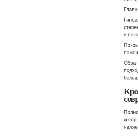
Главн
Гипоа
степе
и пок
Покры
помещ
Обрат
подхо
больш
Кро
сов
Полно
котор
являе