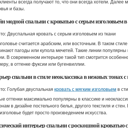
клиенты всегда получают то, что они всегда хотели. Далее
овья и базы.
йн модной спальни с кроватью с серым изголовьем в
то: Двуспальная кровать с серым изголовьем из ткани
зголовье считается арабским, или восточным. В таком стил
инают пагоды или купола мечетей. Такие линии популярны в
ии. В современном интерьере такой тип смотрится особенно 
меру, в оттенке фуксии или бугенвиллии.
рьер спальни в стиле неоклассика в нежных тонах с
то: Голубая двуспальная
кровать с мягким изголовьем
в ст
ые оттенки максимально популярны в классике и неокласси
онам в дизайне постельного белья, другого текстиля и сте
 изголовье будет просто произведением искусства.
сический интерьер спальни с роскошной кроватью с