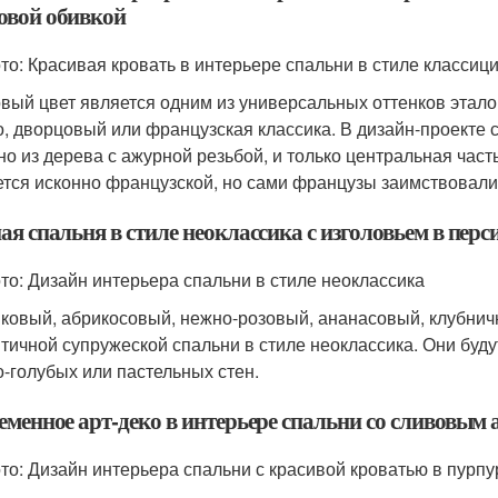
овой обивкой
то: Красивая кровать в интерьере спальни в стиле классиц
вый цвет является одним из универсальных оттенков эталон
о, дворцовый или французская классика. В дизайн-проекте 
но из дерева с ажурной резьбой, и только центральная част
ется исконно французской, но сами французы заимствовали
я спальня в стиле неоклассика с изголовьем в перс
то: Дизайн интерьера спальни в стиле неоклассика
ковый, абрикосовый, нежно-розовый, ананасовый, клубнич
тичной супружеской спальни в стиле неоклассика. Они буду
о-голубых или пастельных стен.
еменное арт-деко в интерьере спальни со сливовым
то: Дизайн интерьера спальни с красивой кроватью в пурп