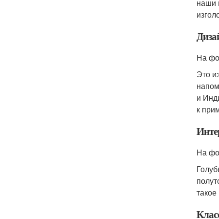
наши 
изгол
Диза
На фо
Это и
напом
и Инд
к при
Инте
На фо
Голуб
полут
такое
Клас