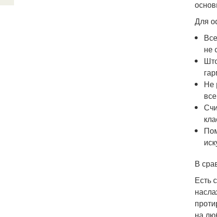
основ
Для о
Все
не 
Што
гар
Не 
все
Счи
кла
Пом
иск
В сра
Есть 
насла
проти
на лю