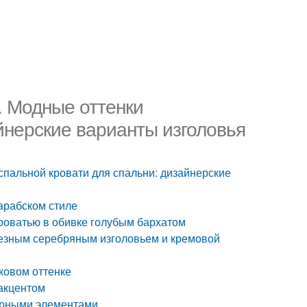
. Модные оттенки
йнерские варианты изголовья
спальной кровати для спальни: дизайнерские
арабском стиле
кроватью в обивке голубым бархатом
резным серебряным изголовьем и кремовой
иковом оттенке
акцентом
урными элементами