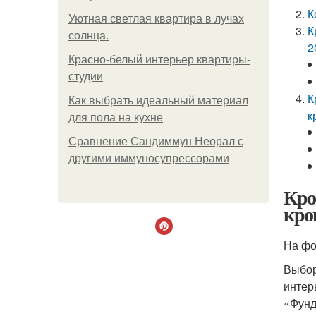
К
Уютная светлая квартира в лучах
К
солнца.
2
Красно-белый интерьер квартиры-
студии
К
Как выбрать идеальный материал
к
для пола на кухне
Сравнение Сандиммун Неорал с
другими иммуносупрессорами
Кро
кро
На фо
Выбор
интер
«Фунд