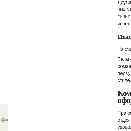
Други
них в
синие
испол
Изыс
На фо
Белый
роман
перву
стиле.
Ком
офо
При о
⇦
отдох
удово