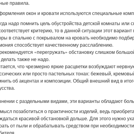
ные правила.
формления окон и кровати используются специальные комп
гда надо помнить цель обустройства детской комнаты или 
соответствует критерию, то в данной ситуации этот вариант
ры в спальню с покрывалом на кровать необходимо подбир
мония способствует качественному расслаблению.
рекомендуется «перегружать» обстановку слишком большой п
 делать также не надо.
тается, что чрезмерно яркие расцветки возбуждают нервну
ссических или просто пастельных тонах: бежевый, кремовы
нить об акцентах и композиции. Общий внешний вид в ито
усства.
внении с раздельными видами, эти варианты обладают бол
смысл позаботиться о практичности изделий, ведь приобрета
ждаться красивой обстановкой дольше. Для этого нужно уха
рать от пыли и обрабатывать средством при необходимости.
бителя.