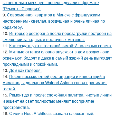
за несколько месяцев - проект сделали в формате
"Ремонт - Сюрприз".
9.
Современная квартира в Минске с французским
настроением - светлая, воздушная и очень личная по
характеру.
10.
Интерьер ресторана после перезагрузки построен на
смешении западных и восточных мотивов.
11.
Как создать уют в гостиной зимой: 3 полезных совета.
12.
Мятные оттенки словно впускают в дом воздух - они
освежают, бодрят и даже в самый жаркий день выглядят
прохладными и спокойными.
13.
Дом как галерея.
14.
После восьмилетней реставрации и инвестиций в
миллиарды долларов Waldorf Astoria снова принимает
гостей.
15.
Ремонт до и после: спокойная палитра, чистые линии
и акцент на свет полностью меняют восприятие
пространства.
16.
Студия Heut Architects создала сдержанный,