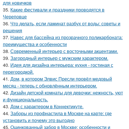
для новичков
35.
Какие фестивали и праздники проводятся в
Череповце
36.
Что делать, если ламинат разбух от воды: советы и
решения
37.
Навес для бассейна из прозрачного поликарбоната:
преимущества и особенности
38.
Современный интерьер с восточными акцентами.
39.
Загородный интерьер с мужским характером.
40.
Идея для дизайна интерьера: кухня - гостиная с
перегородкой.
41.
Дом, в котором Элвис Пресли провёл медовый
месяц - теперь с обновлённым интерьером.
42.
Дизайн детской комнаты для девочки: нежность, уют
и функциональность.
43.
Дом с характером в Коннектикуте.
44.
Заборы из профнастила в Москве на карте: где
установить и почему это выгодно
45.
Оцинкованный забор в Москве: особенности и