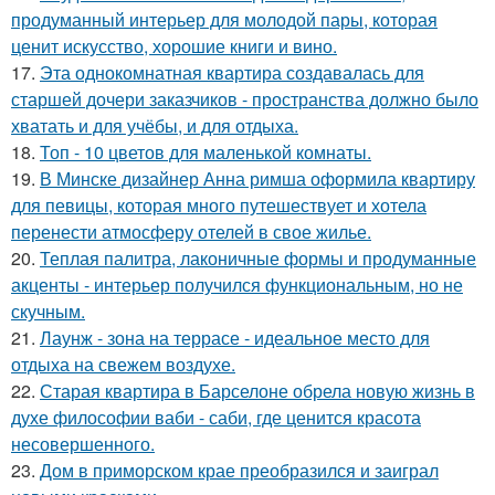
продуманный интерьер для молодой пары, которая
ценит искусство, хорошие книги и вино.
17.
Эта однокомнатная квартира создавалась для
старшей дочери заказчиков - пространства должно было
хватать и для учёбы, и для отдыха.
18.
Топ - 10 цветов для маленькой комнаты.
19.
В Минске дизайнер Анна римша оформила квартиру
для певицы, которая много путешествует и хотела
перенести атмосферу отелей в свое жилье.
20.
Теплая палитра, лаконичные формы и продуманные
акценты - интерьер получился функциональным, но не
скучным.
21.
Лаунж - зона на террасе - идеальное место для
отдыха на свежем воздухе.
22.
Старая квартира в Барселоне обрела новую жизнь в
духе философии ваби - саби, где ценится красота
несовершенного.
23.
Дом в приморском крае преобразился и заиграл