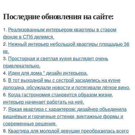
Последние обновления на сайте:
1.
Реализованным интерьером квартиры в старом
фонде в СПб делимся.
2.
Нежный интерьер небольшой квартиры площадью 36
кв.
3.
Просторная и светлая кухня выглядит очень
привлекательно.
4.
Идеи для дома * дизайн интерьера.
5.
В тот выходной мы с сестрой засиделись на кухне
допоздна, обсуждали новости и потягивали лёгкое вино.
6.
Когда гастрономия становится образом жизни,
интерьер начинает работать на неё.
7.
Яркая квартира с характером: дизайнер объединила
вишнёвые и горчичные оттенки, винтажные формы и
современные решения.
8.
Квартира для молодой девушки преобразилась всего