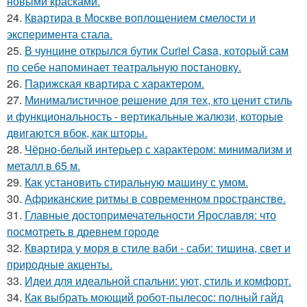
новыми красками.
24.
Квартира в Москве воплощением смелости и
эксперимента стала.
25.
В чунцине открылся бутик Curiel Casa, который сам
по себе напоминает театральную постановку.
26.
Парижская квартира с характером.
27.
Минималистичное решение для тех, кто ценит стиль
и функциональность - вертикальные жалюзи, которые
двигаются вбок, как шторы.
28.
Чёрно-белый интерьер с характером: минимализм и
металл в 65 м.
29.
Как установить стиральную машину с умом.
30.
Африканские ритмы в современном пространстве.
31.
Главные достопримечательности Ярославля: что
посмотреть в древнем городе
32.
Квартира у моря в стиле ваби - саби: тишина, свет и
природные акценты.
33.
Идеи для идеальной спальни: уют, стиль и комфорт.
34.
Как выбрать моющий робот-пылесос: полный гайд