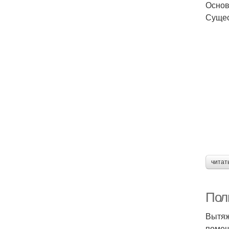
Основ
Сущес
читат
Пол
Вытяж
помещ