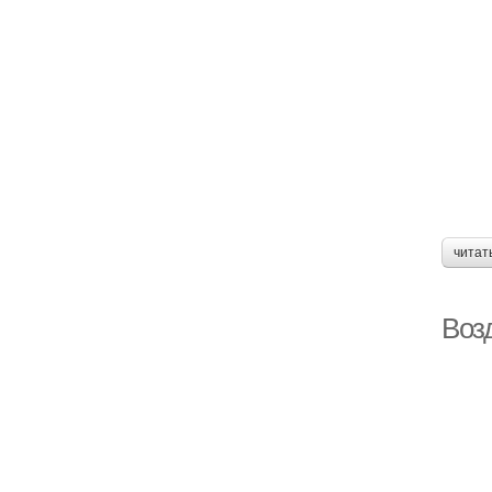
читат
Возд