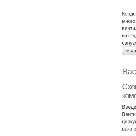
Конде
много
венти
и отт
санузл
читат
Вас
Схе
ком
Введ
Венти
цирку
важно