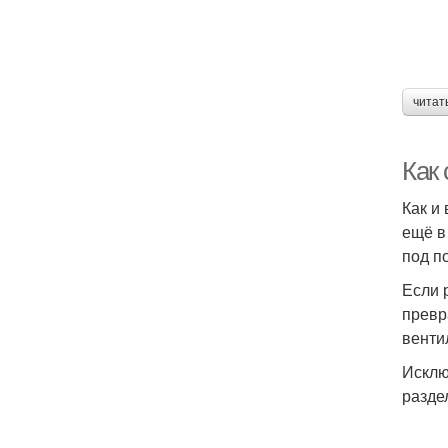
читат
Как
Как и
ещё в
под п
Если 
превр
венти
Исклю
разде