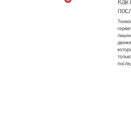
Как 
пос
Тонко
герме
лишни
движе
котор
тольк
после