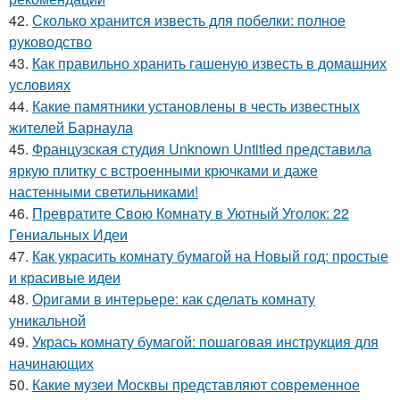
42.
Сколько хранится известь для побелки: полное
руководство
43.
Как правильно хранить гашеную известь в домашних
условиях
44.
Какие памятники установлены в честь известных
жителей Барнаула
45.
Французская студия Unknown Untitled представила
яркую плитку с встроенными крючками и даже
настенными светильниками!
46.
Превратите Свою Комнату в Уютный Уголок: 22
Гениальных Идеи
47.
Как украсить комнату бумагой на Новый год: простые
и красивые идеи
48.
Оригами в интерьере: как сделать комнату
уникальной
49.
Укрась комнату бумагой: пошаговая инструкция для
начинающих
50.
Какие музеи Москвы представляют современное