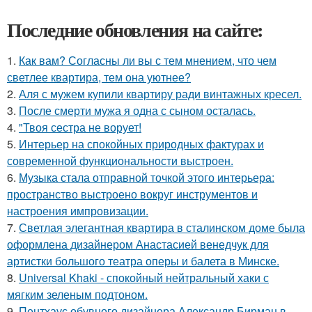
Последние обновления на сайте:
1.
Как вам? Согласны ли вы с тем мнением, что чем
светлее квартира, тем она уютнее?
2.
Аля с мужем купили квартиру ради винтажных кресел.
3.
После смерти мужа я одна с сыном осталась.
4.
"Твоя сестра не ворует!
5.
Интерьер на спокойных природных фактурах и
современной функциональности выстроен.
6.
Музыка стала отправной точкой этого интерьера:
пространство выстроено вокруг инструментов и
настроения импровизации.
7.
Светлая элегантная квартира в сталинском доме была
оформлена дизайнером Анастасией венедчук для
артистки большого театра оперы и балета в Минске.
8.
Universal Khaki - спокойный нейтральный хаки с
мягким зеленым подтоном.
9.
Пентхаус обувного дизайнера Александр Бирман в