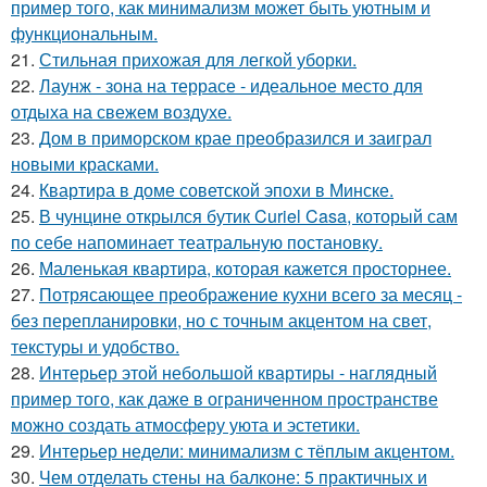
пример того, как минимализм может быть уютным и
функциональным.
21.
Стильная прихожая для легкой уборки.
22.
Лаунж - зона на террасе - идеальное место для
отдыха на свежем воздухе.
23.
Дом в приморском крае преобразился и заиграл
новыми красками.
24.
Квартира в доме советской эпохи в Минске.
25.
В чунцине открылся бутик Curiel Casa, который сам
по себе напоминает театральную постановку.
26.
Маленькая квартира, которая кажется просторнее.
27.
Потрясающее преображение кухни всего за месяц -
без перепланировки, но с точным акцентом на свет,
текстуры и удобство.
28.
Интерьер этой небольшой квартиры - наглядный
пример того, как даже в ограниченном пространстве
можно создать атмосферу уюта и эстетики.
29.
Интерьер недели: минимализм с тёплым акцентом.
30.
Чем отделать стены на балконе: 5 практичных и