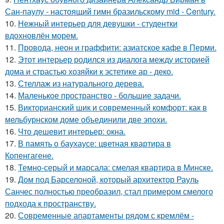
Сан-паулу - настоящий гимн бразильскому mid - Century.
10.
Нежный интерьер для девушки - студентки
вдохновлён морем.
11.
Провода, неон и граффити: азиатское кафе в Перми.
12.
Этот интерьер родился из диалога между историей
дома и страстью хозяйки к эстетике ар - деко.
13.
Стеллаж из натурального дерева.
14.
Маленькое пространство - большие задачи.
15.
Викторианский шик и современный комфорт: как в
мельбурнском доме объединили две эпохи.
16.
Что дешевит интерьер: окна.
17.
В память о баухаусе: цветная квартира в
Копенгагене.
18.
Темно-серый и марсала: смелая квартира в Минске.
19.
Дом под Барселоной, который архитектор Рауль
Санчес полностью преобразил, стал примером смелого
подхода к пространству.
20.
Современные апартаменты рядом с кремлём -