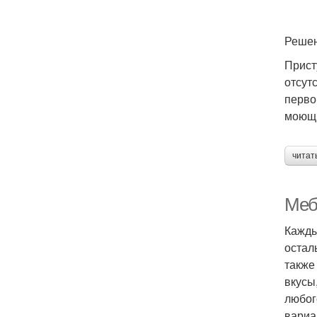
Реше
Прист
отсут
перво
моющи
читат
Меб
Кажды
остал
также
вкусы
любог
вариа