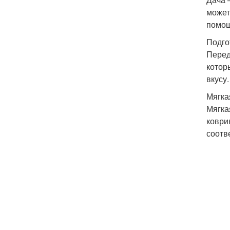
может
помощ
Подго
Перед
котор
вкусу.
Мягка
Мягка
коври
соотв