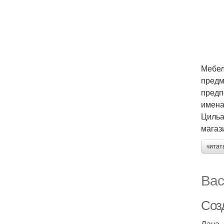
Мебел
предм
предп
имена
Цильа
магаз
читат
Вас
Соз
Дача 