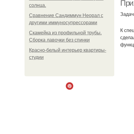
При
солнца.
Задач
Сравнение Сандиммун Неорал с
другими иммуносупрессорами
К
К спе
Скамейка из профильной трубы.
сдела
Сборка лавочки без спинки
функц
Красно-белый интерьер квартиры-
М
студии