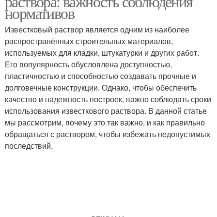
раствора: важность соблюдения
нормативов
Известковый раствор является одним из наиболее
распространённых строительных материалов,
Кирпичная стена
Кладки в интерьер
используемых для кладки, штукатурки и других работ.
Его популярность обусловлена доступностью,
пластичностью и способностью создавать прочные и
долговечные конструкции. Однако, чтобы обеспечить
Кладки на стену
Кладка в интерьере
качество и надежность построек, важно соблюдать сроки
использования известкового раствора. В данной статье
мы рассмотрим, почему это так важно, и как правильно
обращаться с раствором, чтобы избежать недопустимых
Кухни с кирпичной
последствий.
Кладка в дизайне
стеной
Кирпичная отделка
Кладки из кирпича