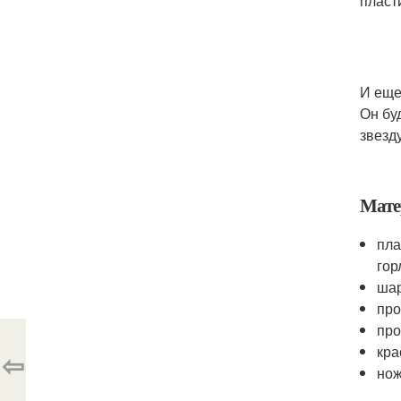
пласт
И еще
Он бу
звезду
Мате
пла
гор
шар
про
про
кра
⇦
нож