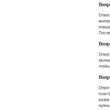
Вопр
Ответ
матер
очища
После
Вопр
Ответ
являю
чтобы
Вопр
Ответ
пласт
разре
нужны