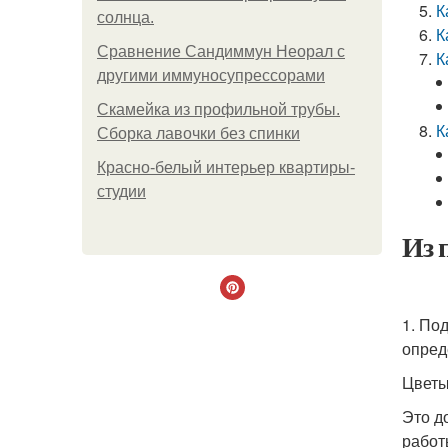
К
солнца.
К
Сравнение Сандиммун Неорал с
К
другими иммуносупрессорами
Скамейка из профильной трубы.
К
Сборка лавочки без спинки
Красно-белый интерьер квартиры-
студии
Из 
1. По
опред
Цветы
Это д
работ