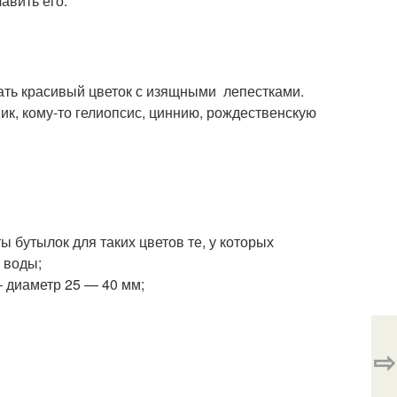
авить его.
ать красивый цветок с изящными лепестками.
ик, кому-то гелиопсис, циннию, рождественскую
ы бутылок для таких цветов те, у которых
 воды;
– диаметр 25 — 40 мм;
⇨