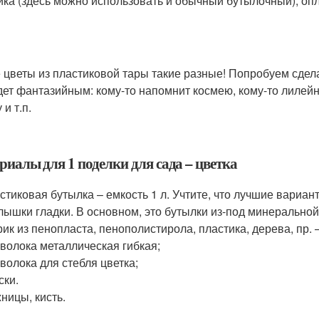
ика (здесь можно использовать и обычный бутылочный), опл
 цветы из пластиковой тары такие разные! Попробуем сдел
дет фантазийным: кому-то напомнит космею, кому-то лилейн
 и т.п.
риалы для 1 поделки для сада – цветка
стиковая бутылка – емкость 1 л. Учтите, что лучшие вариант
лышки гладки. В основном, это бутылки из-под минеральной
ик из пенопласта, пенополистирола, пластика, дерева, пр. 
волока металлическая гибкая;
волока для стебля цветка;
ски.
ницы, кисть.