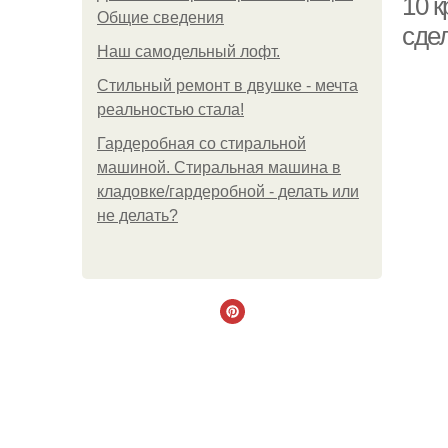
10 
Общие сведения
сде
Наш самодельный лофт.
Стильный ремонт в двушке - мечта
реальностью стала!
Гардеробная со стиральной
машиной. Стиральная машина в
кладовке/гардеробной - делать или
не делать?