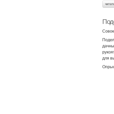
читат
Поде
Совок
Подел
дачны
рукоя
для в
Опрыс