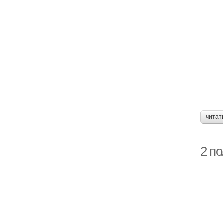
читат
2 п