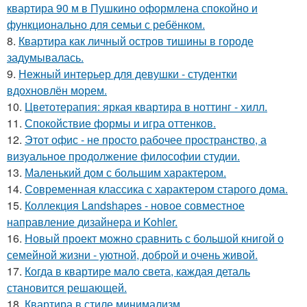
квартира 90 м в Пушкино оформлена спокойно и
функционально для семьи с ребёнком.
8.
Квартира как личный остров тишины в городе
задумывалась.
9.
Нежный интерьер для девушки - студентки
вдохновлён морем.
10.
Цветотерапия: яркая квартира в ноттинг - хилл.
11.
Спокойствие формы и игра оттенков.
12.
Этот офис - не просто рабочее пространство, а
визуальное продолжение философии студии.
13.
Маленький дом с большим характером.
14.
Современная классика с характером старого дома.
15.
Коллекция Landshapes - новое совместное
направление дизайнера и Kohler.
16.
Новый проект можно сравнить с большой книгой о
семейной жизни - уютной, доброй и очень живой.
17.
Когда в квартире мало света, каждая деталь
становится решающей.
18.
Квартира в стиле минимализм.