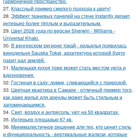
гармоничное пространство.
27.
Классный пример смелого подхода к цвету!
28.
Эффект тканевых панелей на стене Instantly делает
интерьер более тёплым и выразительным.
29.
Цвет 2026 года по версии Sherwin - Williams -
Universal Khaki.
30.
В венгерском регионе токай - хедьялья появилась
винодельня Sauska Tokaj, архитектура которой будто
парит над землёй.
31.
Маленькая кухня тоже может стать местом уюта и
вдохновения.
32.
Гостиная в саду: домик, сливающийся с природой.
33.
Цветная квартира в Самаре - отличный пример того,
как даже жильё для аренды может быть стильным и
запоминающимся.
34.
Свет, воздух и антресоль: уют на 50 квадратах.
35.
Интерьер площадью 67 кв.
36.
Минималистичное решение для тех, кто ценит стиль
и функциональность - вертикальные жалюзи, которые