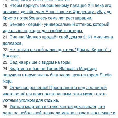
19.
Чтобы вернуть заброшенному палаццо Xiii века его
величие, дизайнерам Анне ковре и Фредерику тубау де
Кристо потребовалось семь лет реставрации.
20.
Бежево - серый - универсальный оттенок, который
идеально подходит для любой квартиры.
21.
Сиенна Миллер продаёт свой дом за 2, 61 миллиона
долларов.
22.
Не только резной палисад: отель "Дом на Кирова" в
Вологде.
23.
Сад на крыше с видом на горы.
24.
Квартира в башне Torres Blancas в Мадриде
получила вторую жизнь благодаря архитекторам Studio
Noju.
25.
Отличное решение! Пространство под лестницей
часто остаётся неиспользованным, хотя может стать
уютным уголком для отдыха.
26.
Уютная квартира в стиле кантри доказывает, что
даже на небольшой площади можно создать солнечное и