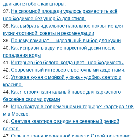
двигаются вбок, как шторы.
37.
На скромной площади удалось разместить всё
необходимое без ущерба для стиля.
38.
Как выбрать идеальное напольное покрытие для
кухни-гостиной: советы и рекомендации
39.
Почему ламинат — идеальный выбор для кухни
40.
Как исправить вздутие паркетной доски после
попадания воды
41.
Интерьер без белого: когда цвет - необходимость.
42.
Современный интерьер с восточными акцентами.
43.
Угловая кухня с мойкой у окна - удобно, светло и
красиво.
44.
Как я строил капитальный навес для каркасного
бассейна своими руками
45.
Игра фактур в современном интерьере: квартира 108
м в Москве.
46.
Светлая квартира с видом на северный речной
вокзал.
47.
Отзыв о гранулированной извести Стройторгсервис: