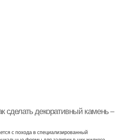
ак сделать декоративный камень –
ается с похода в специализированный
пециальные формы для заливки в них жидкого