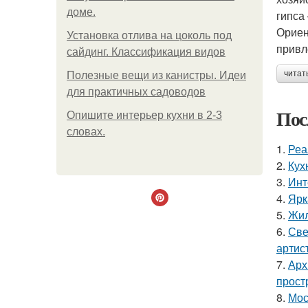
доме.
гипса
Ориен
Установка отлива на цоколь под
привл
сайдинг. Классификация видов
читат
Полезные вещи из канистры. Идеи
для практичных садоводов
Пос
Опишите интерьер кухни в 2-3
словах.
1.
Реа
2.
Кух
3.
Инт
4.
Ярк
5.
Жил
6.
Све
артис
7.
Арх
прост
8.
Мос