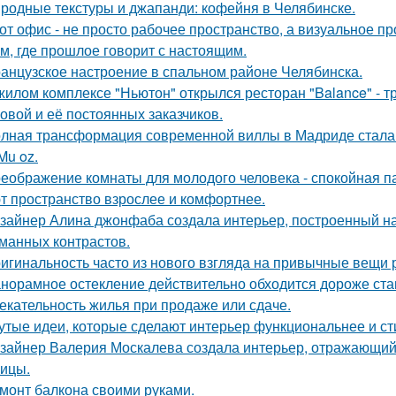
родные текстуры и джапанди: кофейня в Челябинске.
от офис - не просто рабочее пространство, а визуальное 
м, где прошлое говорит с настоящим.
анцузское настроение в спальном районе Челябинска.
жилом комплексе "Ньютон" открылся ресторан "Balance" - 
овой и её постоянных заказчиков.
лная трансформация современной виллы в Мадриде стала 
Mu oz.
еображение комнаты для молодого человека - спокойная п
т пространство взрослее и комфортнее.
зайнер Алина джонфаба создала интерьер, построенный на
манных контрастов.
игинальность часто из нового взгляда на привычные вещи 
норамное остекление действительно обходится дороже ста
екательность жилья при продаже или сдаче.
утые идеи, которые сделают интерьер функциональнее и ст
зайнер Валерия Москалева создала интерьер, отражающий 
чицы.
монт балкона своими руками.