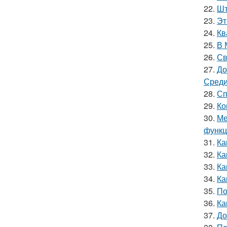
22.
Шт
23.
Эт
24.
Кв
25.
В 
26.
Св
27.
До
Среди
28.
Сп
29.
Ко
30.
Ме
функц
31.
Ка
32.
Ка
33.
Ка
34.
Ка
35.
По
36.
Ка
37.
До