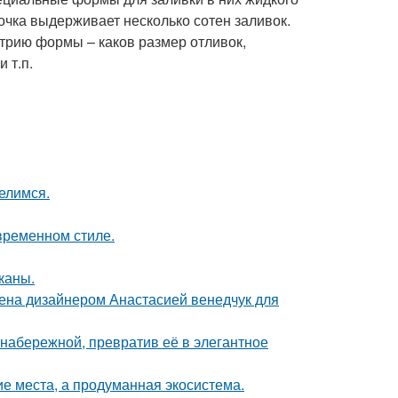
очка выдерживает несколько сотен заливок.
етрию формы – каков размер отливок,
 т.п.
елимся.
временном стиле.
каны.
ена дизайнером Анастасией венедчук для
набережной, превратив её в элегантное
ие места, а продуманная экосистема.