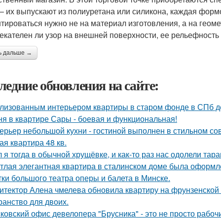
 – их выпускают из полиуретана или силикона, каждая форм
тироваться нужно не на материал изготовления, а на геом
екателен ли узор на внешней поверхности, ее рельефность и
ь дальше →
ледние обновления на сайте:
лизованным интерьером квартиры в старом фонде в СПб д
ня в квартире Сары - боевая и функциональная!
ерьер небольшой кухни - гостиной выполнен в стильном со
ая квартира 48 кв.
 я тогда в обычной хрущёвке, и как-то раз нас одолели тара
тлая элегантная квартира в сталинском доме была оформл
тки большого театра оперы и балета в Минске.
итектор Алена чмелева обновила квартиру на фрунзенской 
ранство для двоих.
ковский офис девелопера "Брусника" - это не просто рабоч