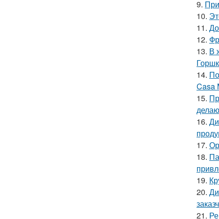
9.
При
10.
Эт
11.
До
12.
Фр
13.
В 
Горшк
14.
По
Casa 
15.
Пр
делаю
16.
Ди
проду
17.
Ор
18.
Па
привл
19.
Кр
20.
Ди
заказ
21.
Ре