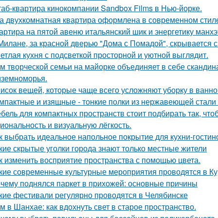
аб-квартира кинокомпании Sandbox Films в Нью-йорке.
а двухкомнатная квартира оформлена в современном стиле
артира на пятой авеню итальянский шик и энергетику манх
Милане, за красной дверью "Дома с Помадой", скрывается с
етлая кухня с подсветкой просторной и уютной выглядит.
м творческой семьи на майорке объединяет в себе скандин
земноморья.
исок вещей, которые чаще всего усложняют уборку в ванно
мпактные и изящные - тонкие полки из нержавеющей стали
бель для компактных пространств стоит подбирать так, чт
иональность и визуальную лёгкость.
к выбрать идеальное напольное покрытие для кухни-гостин
кие скрытые уголки города знают только местные жители
к изменить восприятие пространства с помощью цвета.
кие современные культурные мероприятия проводятся в Ку
чему поднялся паркет в прихожей: основные причины
кие фестивали регулярно проводятся в Челябинске
м в Шанхае: как вдохнуть свет в старое пространство.