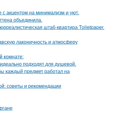
 с акцентом на минимализм и уют.
эттена объединила.
юрреалистическая штаб-квартира Toiletpaper.
авскую лаконичность и атмосферу
й комнате:
 идеально подходят для душевой.
обы каждый предмет работал на
ой: советы и рекомендации
ргане