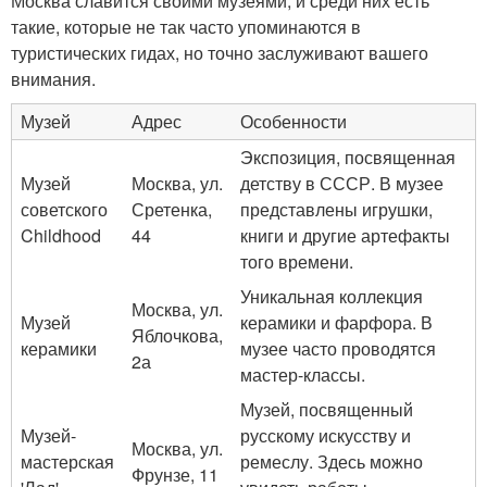
Москва славится своими музеями, и среди них есть
такие, которые не так часто упоминаются в
туристических гидах, но точно заслуживают вашего
внимания.
Музей
Адрес
Особенности
Экспозиция, посвященная
Музей
Москва, ул.
детству в СССР. В музее
советского
Сретенка,
представлены игрушки,
Childhood
44
книги и другие артефакты
того времени.
Уникальная коллекция
Москва, ул.
Музей
керамики и фарфора. В
Яблочкова,
керамики
музее часто проводятся
2а
мастер-классы.
Музей, посвященный
Музей-
русскому искусству и
Москва, ул.
мастерская
ремеслу. Здесь можно
Фрунзе, 11