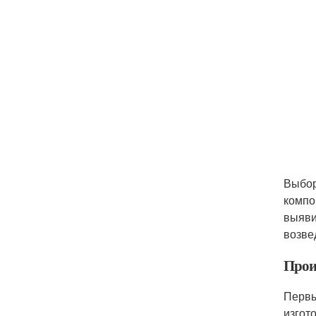
Выбор
компо
выяви
возве
Прои
Первы
изгот