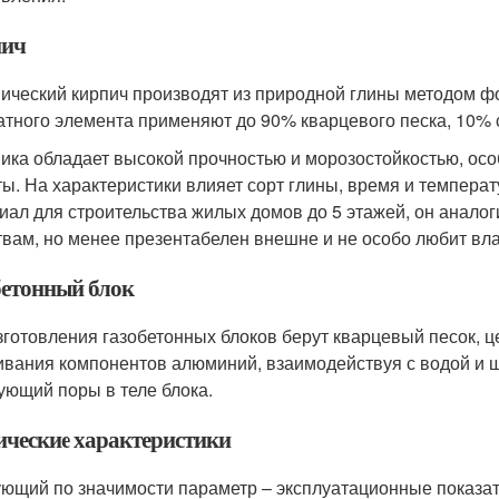
ич
ический кирпич производят из природной глины методом ф
атного элемента применяют до 90% кварцевого песка, 10% 
ика обладает высокой прочностью и морозостойкостью, осо
ты. На характеристики влияет сорт глины, время и темпера
иал для строительства жилых домов до 5 этажей, он анало
твам, но менее презентабелен внешне и не особо любит вла
бетонный блок
зготовления газобетонных блоков берут кварцевый песок, ц
вания компонентов алюминий, взаимодействуя с водой и щ
ующий поры в теле блока.
ические характеристики
ющий по значимости параметр – эксплуатационные показат