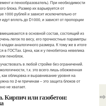
цемент и пенообразователь). При необходимости
го блока. Размер их варьируется от
ьше 1000 рублей и зависит исключительно от
 идут вплоть до D1000, и зависят от пропорции
е вмешиваются в основной состав, состоящий из
очень легок по весу, его прочностные параметры
 кладки аналогичного размера. К тому же в итоге
я в ГОСТах. Цена, как и у пенобетона невелика
ели пеноблок.
участвовать в любой стройке без ограничений.
кологичности, т.к. это всего лишь обожженная
о, как облицовка и выравнивание уровня на
жна по 2-м причинам – это защита блоков от
но не хватает.
⇨
. Кирпич или газобетон:
ма