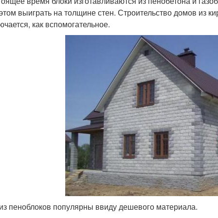
тоящее время блоки изготавливаются из пенобетона и газоб
 этом выиграть на толщине стен. Строительство домов из ки
ючается, как вспомогательное.
из пеноблоков популярны ввиду дешевого материала.