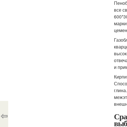
Пеноб
все с
600*3
марки
цемен
Газоб
кварц
высок
отвеч
и при
Кирпи
Спосо
глина
межэт
внешн
⇦
Сра
выб