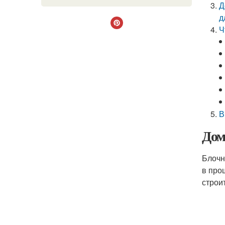
Д
д
Ч
В
Дом
Блочн
в про
строи