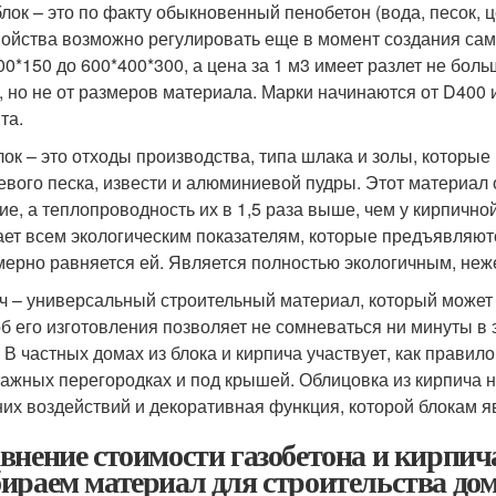
лок – это по факту обыкновенный пенобетон (вода, песок, 
войства возможно регулировать еще в момент создания само
00*150 до 600*400*300, а цена за 1 м3 имеет разлет не бол
, но не от размеров материала. Марки начинаются от D400 и
та.
лок – это отходы производства, типа шлака и золы, которы
евого песка, извести и алюминиевой пудры. Этот материал 
ие, а теплопроводность их в 1,5 раза выше, чем у кирпичной
ает всем экологическим показателям, которые предъявляютс
мерно равняется ей. Является полностью экологичным, неж
ч – универсальный строительный материал, который может 
б его изготовления позволяет не сомневаться ни минуты в э
. В частных домах из блока и кирпича участвует, как правил
ажных перегородках и под крышей. Облицовка из кирпича ну
их воздействий и декоративная функция, которой блокам яв
внение стоимости газобетона и кирпича
ираем материал для строительства до