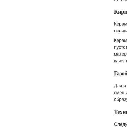
Кирп
Керам
силик
Керам
пусто
матер
качес
Газо
Для и
смеши
образ
Техн
Следу