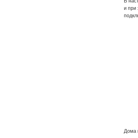
В нас
и при
подкл
Дома 