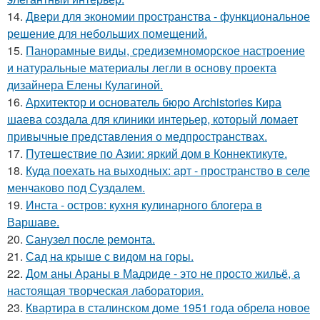
14.
Двери для экономии пространства - функциональное
решение для небольших помещений.
15.
Панорамные виды, средиземноморское настроение
и натуральные материалы легли в основу проекта
дизайнера Елены Кулагиной.
16.
Архитектор и основатель бюро Archistories Кира
шаева создала для клиники интерьер, который ломает
привычные представления о медпространствах.
17.
Путешествие по Азии: яркий дом в Коннектикуте.
18.
Куда поехать на выходных: арт - пространство в селе
менчаково под Суздалем.
19.
Инста - остров: кухня кулинарного блогера в
Варшаве.
20.
Санузел после ремонта.
21.
Сад на крыше с видом на горы.
22.
Дом аны Араны в Мадриде - это не просто жильё, а
настоящая творческая лаборатория.
23.
Квартира в сталинском доме 1951 года обрела новое