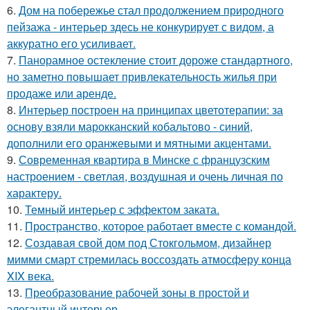
6.
Дом на побережье стал продолжением природного
пейзажа - интерьер здесь не конкурирует с видом, а
аккуратно его усиливает.
7.
Панорамное остекление стоит дороже стандартного,
но заметно повышает привлекательность жилья при
продаже или аренде.
8.
Интерьер построен на принципах цветотерапии: за
основу взяли марокканский кобальтово - синий,
дополнили его оранжевыми и мятными акцентами.
9.
Современная квартира в Минске с французским
настроением - светлая, воздушная и очень личная по
характеру.
10.
Темный интерьер с эффектом заката.
11.
Пространство, которое работает вместе с командой.
12.
Создавая свой дом под Стокгольмом, дизайнер
мимми смарт стремилась воссоздать атмосферу конца
XIX века.
13.
Преобразование рабочей зоны в простой и
элегантный интерьер.