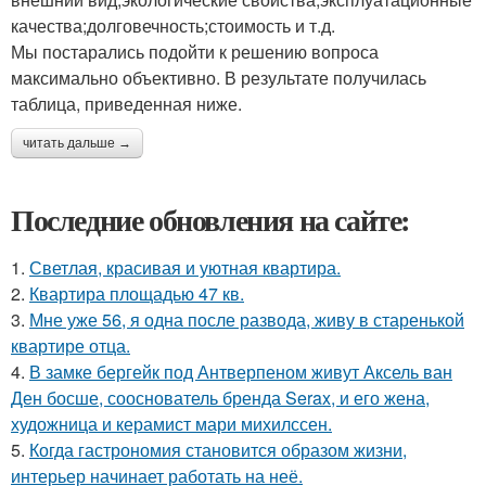
качества;долговечность;стоимость и т.д.
Мы постарались подойти к решению вопроса
максимально объективно. В результате получилась
таблица, приведенная ниже.
читать дальше →
Последние обновления на сайте:
1.
Светлая, красивая и уютная квартира.
2.
Квартира площадью 47 кв.
3.
Мне уже 56, я одна после развода, живу в старенькой
квартире отца.
4.
В замке бергейк под Антверпеном живут Аксель ван
Ден босше, сооснователь бренда Serax, и его жена,
художница и керамист мари михилссен.
5.
Когда гастрономия становится образом жизни,
интерьер начинает работать на неё.