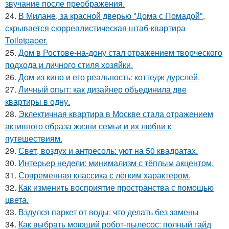
звучание после преображения.
24.
В Милане, за красной дверью "Дома с Помадой",
скрывается сюрреалистическая штаб-квартира
Toiletpaper.
25.
Дом в Ростове-на-дону стал отражением творческого
подхода и личного стиля хозяйки.
26.
Дом из кино и его реальность: коттедж дурслей.
27.
Личный опыт: как дизайнер объединила две
квартиры в одну.
28.
Эклектичная квартира в Москве стала отражением
активного образа жизни семьи и их любви к
путешествиям.
29.
Свет, воздух и антресоль: уют на 50 квадратах.
30.
Интерьер недели: минимализм с тёплым акцентом.
31.
Современная классика с лёгким характером.
32.
Как изменить восприятие пространства с помощью
цвета.
33.
Вздулся паркет от воды: что делать без замены
34.
Как выбрать моющий робот-пылесос: полный гайд