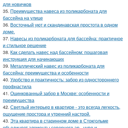
для новичков
35.
Преимущества навеса из поликарбоната для
бассейна на улице
36.
Восточный уют и скандинавская простота в одном
доме.
37.
Навесы из поликарбоната для бассейна: практичное
и стильное решение
38.
Как сделать навес над бассейном: пошаговая
инструкция для начинающих
39.
Металлический навес из поликарбоната для
бассейна: преимущества и особенности
40.
Удобство и практичность: забор из одностороннего
профнастила
41.
Оцинкованный забор в Москве: особенности и
преимущества
42.
Светлый интерьер в квартире - это всегда легкость,
ощущение простора и утренний настрой.
43.
Эта квартира в старинном доме в Стокгольме
объединяет элементы северного ар - нуво и