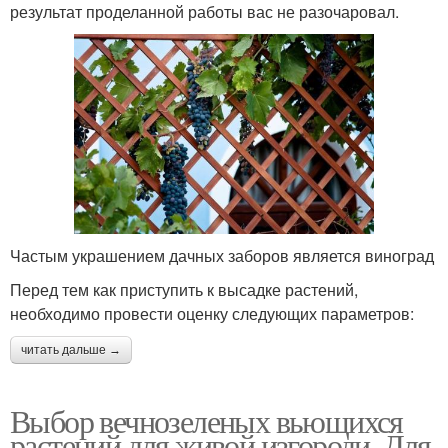
результат проделанной работы вас не разочаровал.
Растения с описанием
Древесные растения
Теневыносливые
Растения в
растения
зависимости
Растения для теневой
Частым украшением дачных заборов является виноград
Растения для стен
зоны
Перед тем как приступить к высадке растений,
необходимо провести оценку следующих параметров:
читать дальше →
Выбор вечнозеленых вьющихся
растений для живой изгороди. Для