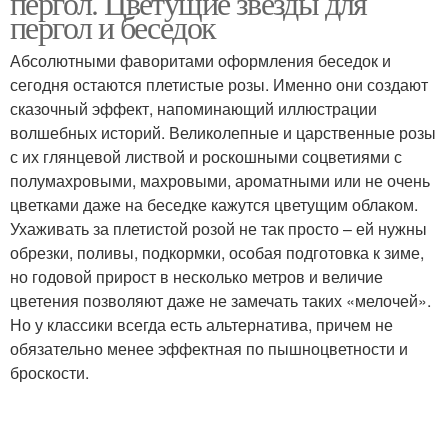
пергол. Цветущие звезды для
пергол и беседок
Абсолютными фаворитами оформления беседок и
сегодня остаются плетистые розы. Именно они создают
Растения для арки
Вьющиеся цветы
сказочный эффект, напоминающий иллюстрации
волшебных историй. Великолепные и царственные розы
с их глянцевой листвой и роскошными соцветиями с
полумахровыми, махровыми, ароматными или не очень
Растения для
Подходящие растения
цветками даже на беседке кажутся цветущим облаком.
выращивания
Ухаживать за плетистой розой не так просто – ей нужны
обрезки, поливы, подкормки, особая подготовка к зиме,
но годовой прирост в несколько метров и величие
Растения с мелкими
цветения позволяют даже не замечать таких «мелочей».
Комнатные растения
листьями
Но у классики всегда есть альтернатива, причем не
обязательно менее эффектная по пышноцветности и
броскости.
Комнатное растение
Растение с толстыми