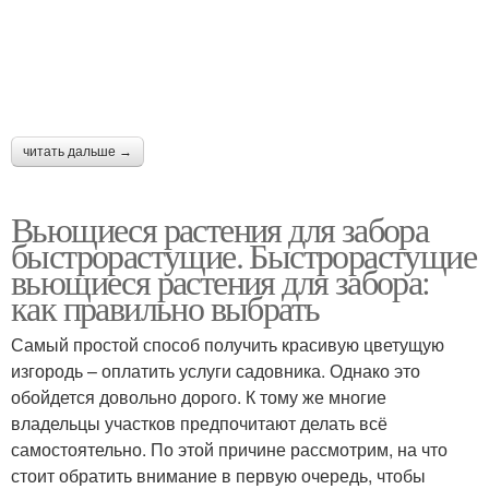
Красивые ампельные комнатные
Растения для
растения
маскировки
читать дальше →
Вьющиеся
Растения для изгородей
многолетники
Вьющиеся растения для забора
быстрорастущие. Быстрорастущие
вьющиеся растения для забора:
как правильно выбрать
Вьющиеся однолетники
Растения в квартире
Самый простой способ получить красивую цветущую
изгородь – оплатить услуги садовника. Однако это
обойдется довольно дорого. К тому же многие
Ампельные растения
Однолетние растения
владельцы участков предпочитают делать всё
самостоятельно. По этой причине рассмотрим, на что
стоит обратить внимание в первую очередь, чтобы