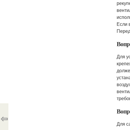
рекуп
венти
испол
Если 
Перед
Вопр
Для у
крепе
долже
устан
возду
венти
требо
Вопр
⇦
Для с