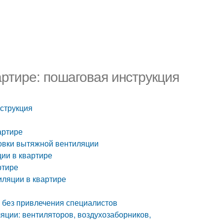
артире: пошаговая инструкция
нструкция
артире
овки вытяжной вентиляции
ии в квартире
ртире
иляции в квартире
 без привлечения специалистов
ции: вентиляторов, воздухозаборников,