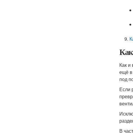
К
Как
Как и
ещё в
под п
Если 
превр
венти
Исклю
разде
В час