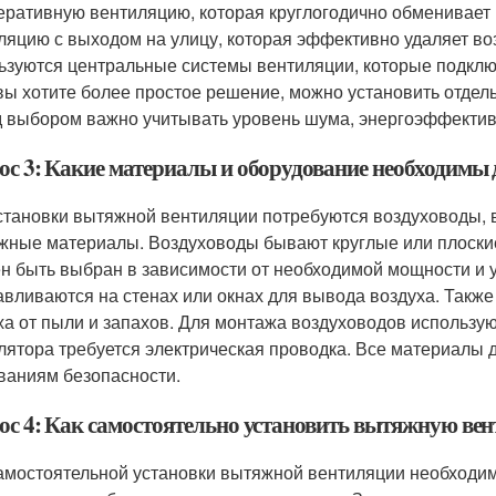
еративную вентиляцию, которая круглогодично обменивает 
ляцию с выходом на улицу, которая эффективно удаляет во
ьзуются центральные системы вентиляции, которые подкл
вы хотите более простое решение, можно установить отдель
 выбором важно учитывать уровень шума, энергоэффективн
ос 3: Какие материалы и оборудование необходимы
становки вытяжной вентиляции потребуются воздуховоды, 
жные материалы. Воздуховоды бывают круглые или плоские
н быть выбран в зависимости от необходимой мощности и
авливаются на стенах или окнах для вывода воздуха. Также
ха от пыли и запахов. Для монтажа воздуховодов использу
лятора требуется электрическая проводка. Все материалы 
ваниям безопасности.
ос 4: Как самостоятельно установить вытяжную ве
амостоятельной установки вытяжной вентиляции необходи