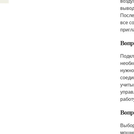
возду
вывод
После
все с
пригл
Вопр
Подкл
необх
нужно
соеди
учиты
управ
работ
Вопр
Выбор
мощно