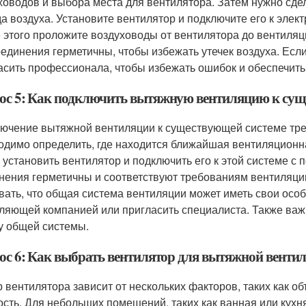
ховодов и выбора места для вентилятора. Затем нужно сдел
а воздуха. Установите вентилятор и подключите его к элек
 этого проложите воздуховоды от вентилятора до вентиляци
оединения герметичны, чтобы избежать утечек воздуха. Есл
асить профессионала, чтобы избежать ошибок и обеспечить
ос 5: Как подключить вытяжную вентиляцию к сущ
ючение вытяжной вентиляции к существующей системе тре
одимо определить, где находится ближайшая вентиляционн
 установить вентилятор и подключить его к этой системе с 
нения герметичны и соответствуют требованиям вентиляци
вать, что общая система вентиляции может иметь свои особ
ляющей компанией или пригласить специалиста. Также важ
у общей системы.
ос 6: Как выбрать вентилятор для вытяжной венти
 вентилятора зависит от нескольких факторов, таких как 
сть. Для небольших помещений, таких как ванная или кухн