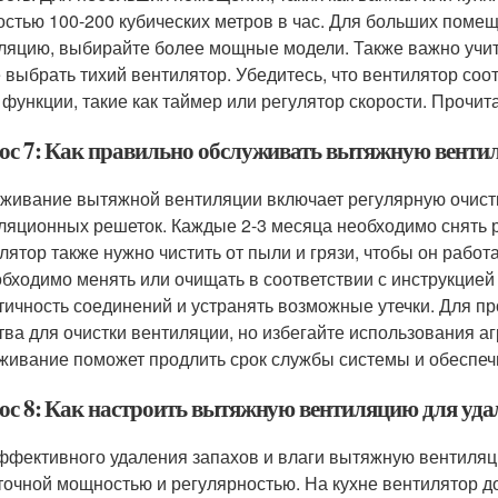
стью 100-200 кубических метров в час. Для больших поме
ляцию, выбирайте более мощные модели. Также важно учит
 выбрать тихий вентилятор. Убедитесь, что вентилятор со
 функции, такие как таймер или регулятор скорости. Прочи
ос 7: Как правильно обслуживать вытяжную венти
живание вытяжной вентиляции включает регулярную очистк
ляционных решеток. Каждые 2-3 месяца необходимо снять 
лятор также нужно чистить от пыли и грязи, чтобы он рабо
обходимо менять или очищать в соответствии с инструкцией
тичность соединений и устранять возможные утечки. Для 
тва для очистки вентиляции, но избегайте использования а
живание поможет продлить срок службы системы и обеспеч
ос 8: Как настроить вытяжную вентиляцию для удал
ффективного удаления запахов и влаги вытяжную вентиляци
точной мощностью и регулярностью. На кухне вентилятор 