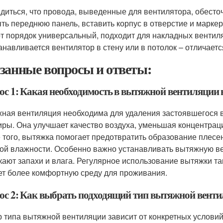
диться, что провода, выведенные для вентилятора, обесто
ть переднюю панель, вставить корпус в отверстие и маркер
т порядок универсальный, подходит для накладных вентиля
анавливается вентилятор в стену или в потолок – отличает
занные вопросы и ответы:
ос 1: Какая необходимость в вытяжной вентиляции 
ная вентиляция необходима для удаления застоявшегося во
иры. Она улучшает качество воздуха, уменьшая концентраци
 того, вытяжка помогает предотвратить образование плесени
ой влажности. Особенно важно устанавливать вытяжную вен
кают запахи и влага. Регулярное использование вытяжки та
ет более комфортную среду для проживания.
ос 2: Как выбрать подходящий тип вытяжной вент
 типа вытяжной вентиляции зависит от конкретных услови