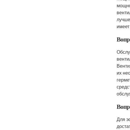
мощно
венти
лучше
имеет
Вопр
Обслу
венти
Венти
их не
герме
средс
обслу
Вопр
Для э
доста