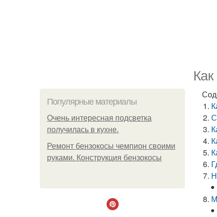
Как
Сод
Популярные материалы
К
С
Очень интересная подсветка
К
получилась в кухне.
К
Ремонт бензокосы чемпион своими
К
руками. Конструкция бензокосы
Г
Н
М