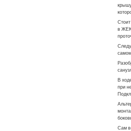
крышу
котор
Стоит
в ЖЕК
прото
Следу
самом
Разоб
сануз
В ход
при н
Подкл
Альте
монта
боков
Сам в