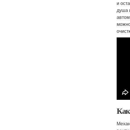
и ост
душа 
автом
можно
очист
Как
Механ