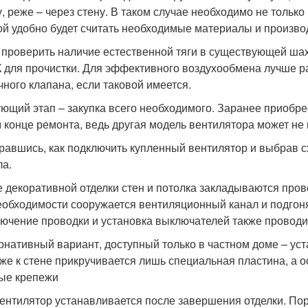
, реже – через стену. В таком случае необходимо не только 
ой удобно будет считать необходимые материалы и произво
 проверить наличие естественной тяги в существующей шахт
 для прочистки. Для эффективного воздухообмена лучше р
чного клапана, если таковой имеется.
ющий этап – закупка всего необходимого. Заранее приобрест
 конце ремонта, ведь другая модель вентилятора может не
равшись, как подключить купленный вентилятор и выбрав с
ла.
е декоративной отделки стен и потолка закладываются про
еобходимости сооружается вентиляционный канал и подгоня
ючение проводки и установка выключателей также проводит
рнативный вариант, доступный только в частном доме – уст
же к стене прикручивается лишь специальная пластина, а о
ые крепежи
ентилятор устанавливается после завершения отделки. Пор