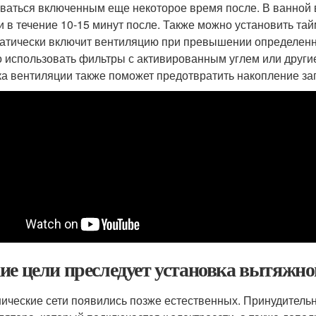
аваться включенным еще некоторое время после. В ванной
и в течение 10-15 минут после. Также можно установить та
атически включит вентиляцию при превышении определенно
 использовать фильтры с активированным углем или друг
ка вентиляции также поможет предотвратить накопление зап
ие цели преследует установка вытяжно
ические сети появились позже естественных. Принудитель