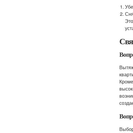
Убе
Сня
Это
уст
Свя
Вопр
Вытяж
кварт
Кроме
высок
возни
созда
Вопр
Выбор