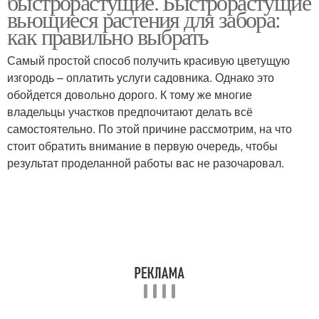
быстрорастущие. Быстрорастущие
вьющиеся растения для забора:
как правильно выбрать
Самый простой способ получить красивую цветущую
Растения для изгородей
Растения для дачи
изгородь – оплатить услуги садовника. Однако это
обойдется довольно дорого. К тому же многие
владельцы участков предпочитают делать всё
самостоятельно. По этой причине рассмотрим, на что
Однолетние растения
Растения с описанием
стоит обратить внимание в первую очередь, чтобы
результат проделанной работы вас не разочаровал.
Древесные растения
Растения для беседки
Растения для стен
Садовые растения