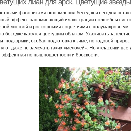
цветущих лиан для арок. Цветущие звезды
ютными фаворитами оформления беседок и сегодня остают
чный эффект, напоминающий иллюстрации волшебных истор
евой листвой и роскошными соцветиями с полумахровыми,
на беседке кажутся цветущим облаком. Ухаживать за плетист
ы, подкормки, особая подготовка к зиме, но годовой прирос
ляют даже не замечать таких «мелочей». Но у классики всег
 эффектная по пышноцветности и броскости.