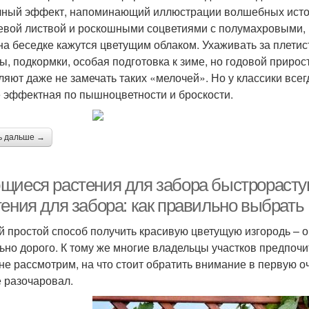
чный эффект, напоминающий иллюстрации волшебных истор
евой листвой и роскошными соцветиями с полумахровыми,
на беседке кажутся цветущим облаком. Ухаживать за плетист
ы, подкормки, особая подготовка к зиме, но годовой прирос
ляют даже не замечать таких «мелочей». Но у классики всег
 эффектная по пышноцветности и броскости.
ь дальше →
щиеся растения для забора быстрораст
тения для забора: как правильно выбрать
 простой способ получить красивую цветущую изгородь – оп
ьно дорого. К тому же многие владельцы участков предпочи
не рассмотрим, на что стоит обратить внимание в первую о
е разочаровал.