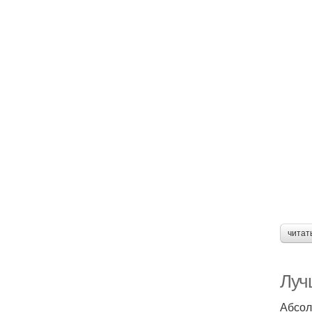
читат
Луч
Абсол