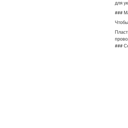
для у
### М
Чтобы
Пласт
прово
### С