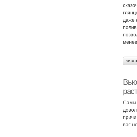
сказо
глянц
даже 
полив
позво
менее
читат
Вью
рас
Самый
довол
причи
вас н