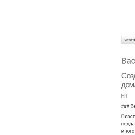
читат
Вас
Соз
дом
H1
### В
Пласт
подда
много