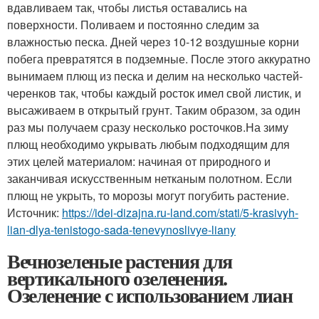
вдавливаем так, чтобы листья оставались на
поверхности. Поливаем и постоянно следим за
влажностью песка. Дней через 10-12 воздушные корни
побега превратятся в подземные. После этого аккуратно
вынимаем плющ из песка и делим на несколько частей-
черенков так, чтобы каждый росток имел свой листик, и
высаживаем в открытый грунт. Таким образом, за один
раз мы получаем сразу несколько росточков.На зиму
плющ необходимо укрывать любым подходящим для
этих целей материалом: начиная от природного и
заканчивая искусственным нетканым полотном. Если
плющ не укрыть, то морозы могут погубить растение.
Источник:
https://idei-dizajna.ru-land.com/stati/5-krasivyh-
lian-dlya-tenistogo-sada-tenevynoslivye-liany
Вечнозеленые растения для
вертикального озеленения.
Озеленение с использованием лиан