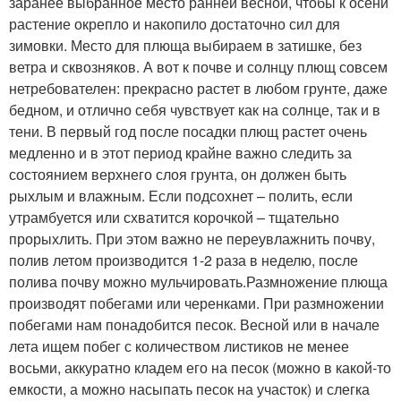
заранее выбранное место ранней весной, чтобы к осени
растение окрепло и накопило достаточно сил для
зимовки. Место для плюща выбираем в затишке, без
ветра и сквозняков. А вот к почве и солнцу плющ совсем
нетребователен: прекрасно растет в любом грунте, даже
бедном, и отлично себя чувствует как на солнце, так и в
тени. В первый год после посадки плющ растет очень
медленно и в этот период крайне важно следить за
состоянием верхнего слоя грунта, он должен быть
рыхлым и влажным. Если подсохнет – полить, если
утрамбуется или схватится корочкой – тщательно
прорыхлить. При этом важно не переувлажнить почву,
полив летом производится 1-2 раза в неделю, после
полива почву можно мульчировать.Размножение плюща
производят побегами или черенками. При размножении
побегами нам понадобится песок. Весной или в начале
лета ищем побег с количеством листиков не менее
восьми, аккуратно кладем его на песок (можно в какой-то
емкости, а можно насыпать песок на участок) и слегка