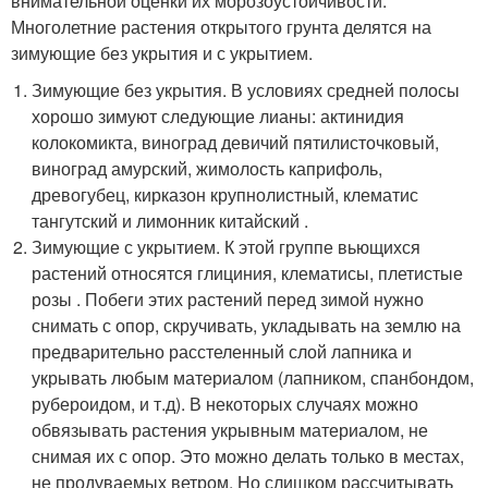
внимательной оценки их морозоустойчивости.
Многолетние растения открытого грунта делятся на
зимующие без укрытия и с укрытием.
Зимующие без укрытия. В условиях средней полосы
хорошо зимуют следующие лианы: актинидия
колокомикта, виноград девичий пятилисточковый,
виноград амурский, жимолость каприфоль,
древогубец, кирказон крупнолистный, клематис
тангутский и лимонник китайский .
Зимующие с укрытием. К этой группе вьющихся
растений относятся глициния, клематисы, плетистые
розы . Побеги этих растений перед зимой нужно
снимать с опор, скручивать, укладывать на землю на
предварительно расстеленный слой лапника и
укрывать любым материалом (лапником, спанбондом,
рубероидом, и т.д). В некоторых случаях можно
обвязывать растения укрывным материалом, не
снимая их с опор. Это можно делать только в местах,
не продуваемых ветром. Но слишком рассчитывать