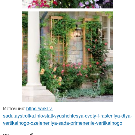
Источник:
https://arki-v-
sadu.aystroika.info/stati/vyushchiesya-cvety-i-rasteniya-dlya-
vertikalnogo-ozeleneniya-sada-primenenie-vertikalnogo