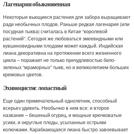
Лагенария обыкновенная
Некоторые вьющиеся растения для забора выращивают
ради необычных плодов. Раньше редкая лагенария (или
посудная тыква) считалась в Китае “королевой
растений”. Сегодня же любоваться змеевидными или
кувшиновидными плодами может каждый. Индийская
лиана декоративна на протяжении всего жизненного
цикла – поражает не только причудливостью бело-
зеленых “мраморных” тыкв, но и великолепием больших
кремовых цветов.
Эхиноцистис лопастный
Еще один примечательный однолетник, способный
всерьез удивить. Необычно в нем все: и второе
название – бешеный огурец, и мощные крючковатые
усики, и округлые плоды, усыпанные острыми
колючками. Карабкающаяся лиана быстро завоевывает