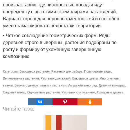
произрастанию, где низкорослые посадки идут
вперемешку с высокими экземплярами насаждений.
Вариант хорош для неровных местностей и способен
умело замаскировать недостатки территории.
• Четкое соблюдение геометрических форм. Ряды
деревьев строго выверены, растения подобраны по
росту и формируют ухоженную завершенную
композицию.
Категории:
Вьющиеся растения
,
Растения для забора
,
Популярные виды
,
Вечнозеленые растения
,
Растения для живой
,
Вьющиеся цветы
,
Многолетние
вьюны
,
Вьюны с декоративными листьями
,
Амурский виноград
,
Девичий виноград
,
Садовый плющ
,
Однолетние растения
,
Растения с описанием
,
Плодовые дерева
Читайте также