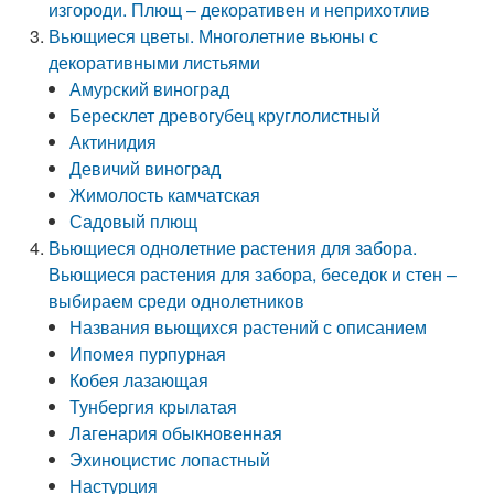
изгороди. Плющ – декоративен и неприхотлив
Вьющиеся цветы. Многолетние вьюны с
декоративными листьями
Амурский виноград
Бересклет древогубец круглолистный
Актинидия
Девичий виноград
Жимолость камчатская
Садовый плющ
Вьющиеся однолетние растения для забора.
Вьющиеся растения для забора, беседок и стен –
выбираем среди однолетников
Названия вьющихся растений с описанием
Ипомея пурпурная
Кобея лазающая
Тунбергия крылатая
Лагенария обыкновенная
Эхиноцистис лопастный
Настурция