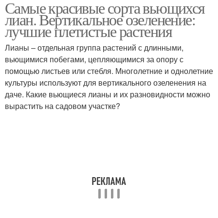
Самые красивые сорта вьющихся
Растения с мелкими
Растения в квартире
лиан. Вертикальное озеленение:
листьями
лучшие плетистые растения
Лианы – отдельная группа растений с длинными,
вьющимися побегами, цепляющимися за опору с
Ампельные растения
помощью листьев или стебля. Многолетние и однолетние
культуры используют для вертикального озеленения на
даче. Какие вьющиеся лианы и их разновидности можно
вырастить на садовом участке?