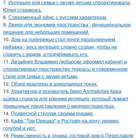
7.
Интерьер для семьи с двумя детьми спроектировала
Юлия старикова.
8.
Современный офис с русским характером.
9.
Двери для экономии пространства - функциональное
решение для небольших помещений.
10.
Дом на побережье стал почти продолжением
пейзажа - весь интерьер словно создан, чтобы не
спорить с видом, а подчёркивать его.
11.
Дизайнер Владимир любарски оформил кабинет и
спроектировал пространство террасы в современном
стиле для семьи с двумя детьми.
12.
Обзор квартиры в шоколадных тонах.
13.
Архитектор и основатель бюро Archistories Кира
шаева создала для клиники интерьер, который ломает
привычные представления о медпространствах.
14.
Подвесной стеллаж своими руками.
15.
Кафе "Три Орешка" в Ростове-на-дону: дерево,
голубой и уют.
16.
Ремесленность и этника: гостевой дом в Переславле