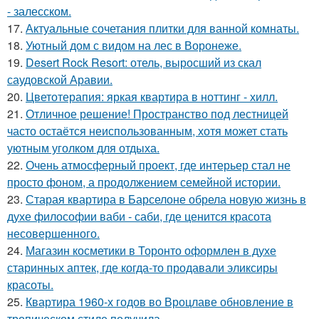
- залесском.
17.
Актуальные сочетания плитки для ванной комнаты.
18.
Уютный дом с видом на лес в Воронеже.
19.
Desert Rock Resort: отель, выросший из скал
саудовской Аравии.
20.
Цветотерапия: яркая квартира в ноттинг - хилл.
21.
Отличное решение! Пространство под лестницей
часто остаётся неиспользованным, хотя может стать
уютным уголком для отдыха.
22.
Очень атмосферный проект, где интерьер стал не
просто фоном, а продолжением семейной истории.
23.
Старая квартира в Барселоне обрела новую жизнь в
духе философии ваби - саби, где ценится красота
несовершенного.
24.
Магазин косметики в Торонто оформлен в духе
старинных аптек, где когда-то продавали эликсиры
красоты.
25.
Квартира 1960-х годов во Вроцлаве обновление в
тропическом стиле получила.