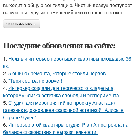
выходит в общую вентиляцию. Чистый воздух поступает
на кухню из других помещений или из открытых окон.
читать дальше →
Последние обновления на сайте:
1.
Нежный интерьер небольшой квартиры площадью 36
кв.
2.
5 ошибок ремонта, которые стоили нервов.
3.
"Твоя сестра не ворует!
4.
Интерьер создали для творческого владельца,
которому близка эстетика свободы и эксперимента.
5.
Студия для мероприятий по проекту Анастасия
галезник вдохновлена сказочной эстетикой "Алисы в
Стране Чудес".
6.
Интерьер этой квартиры студия Plan A построила на
балансе спокойствия и выразительности.