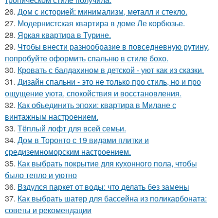
26.
Дом с историей: минимализм, металл и стекло.
27.
Модернистская квартира в доме Ле корбюзье.
28.
Яркая квартира в Турине.
29.
Чтобы внести разнообразие в повседневную рутину,
попробуйте оформить спальню в стиле бохо.
30.
Кровать с балдахином в детской - уют как из сказки.
31.
Дизайн спальни - это не только про стиль, но и про
ощущение уюта, спокойствия и восстановления.
32.
Как объединить эпохи: квартира в Милане с
винтажным настроением.
33.
Тёплый лофт для всей семьи.
34.
Дом в Торонто с 19 видами плитки и
средиземноморским настроением.
35.
Как выбрать покрытие для кухонного пола, чтобы
было тепло и уютно
36.
Вздулся паркет от воды: что делать без замены
37.
Как выбрать шатер для бассейна из поликарбоната:
советы и рекомендации