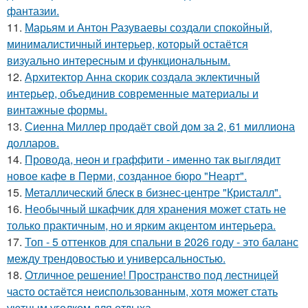
фантазии.
11.
Марьям и Антон Разуваевы создали спокойный,
минималистичный интерьер, который остаётся
визуально интересным и функциональным.
12.
Архитектор Анна скорик создала эклектичный
интерьер, объединив современные материалы и
винтажные формы.
13.
Сиенна Миллер продаёт свой дом за 2, 61 миллиона
долларов.
14.
Провода, неон и граффити - именно так выглядит
новое кафе в Перми, созданное бюро "Неарт".
15.
Металлический блеск в бизнес-центре "Кристалл".
16.
Необычный шкафчик для хранения может стать не
только практичным, но и ярким акцентом интерьера.
17.
Топ - 5 оттенков для спальни в 2026 году - это баланс
между трендовостью и универсальностью.
18.
Отличное решение! Пространство под лестницей
часто остаётся неиспользованным, хотя может стать
уютным уголком для отдыха.