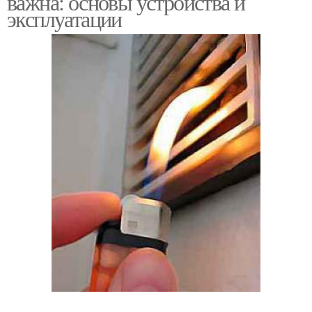
важна: основы устройства и
эксплуатации
Вытяжка без
Купольная вытяжка
воздуховода
Вытяжки с угольным
Кафе без вытяжки
фильтром