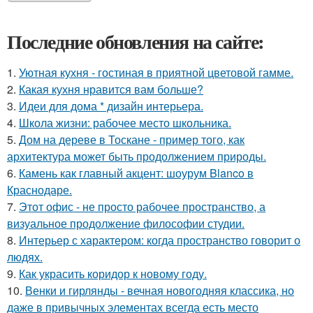
Последние обновления на сайте:
1.
Уютная кухня - гостиная в приятной цветовой гамме.
2.
Какая кухня нравится вам больше?
3.
Идеи для дома * дизайн интерьера.
4.
Школа жизни: рабочее место школьника.
5.
Дом на дереве в Тоскане - пример того, как
архитектура может быть продолжением природы.
6.
Камень как главный акцент: шоурум Blanco в
Краснодаре.
7.
Этот офис - не просто рабочее пространство, а
визуальное продолжение философии студии.
8.
Интерьер с характером: когда пространство говорит о
людях.
9.
Как украсить коридор к новому году.
10.
Венки и гирлянды - вечная новогодняя классика, но
даже в привычных элементах всегда есть место