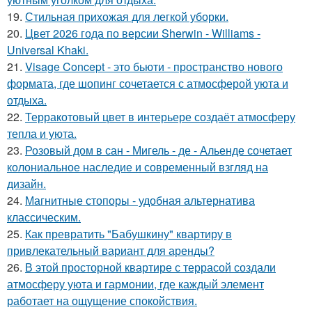
19.
Стильная прихожая для легкой уборки.
20.
Цвет 2026 года по версии Sherwin - Williams -
Universal Khaki.
21.
Visage Concept - это бьюти - пространство нового
формата, где шопинг сочетается с атмосферой уюта и
отдыха.
22.
Терракотовый цвет в интерьере создаёт атмосферу
тепла и уюта.
23.
Розовый дом в сан - Мигель - де - Альенде сочетает
колониальное наследие и современный взгляд на
дизайн.
24.
Магнитные стопоры - удобная альтернатива
классическим.
25.
Как превратить "Бабушкину" квартиру в
привлекательный вариант для аренды?
26.
В этой просторной квартире с террасой создали
атмосферу уюта и гармонии, где каждый элемент
работает на ощущение спокойствия.