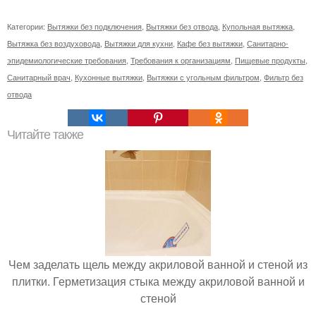
Категории:
Вытяжки без подключения
,
Вытяжки без отвода
,
Купольная вытяжка
,
Вытяжка без воздуховода
,
Вытяжки для кухни
,
Кафе без вытяжки
,
Санитарно-
эпидемиологические требования
,
Требования к организациям
,
Пищевые продукты
,
Санитарный врач
,
Кухонные вытяжки
,
Вытяжки с угольным фильтром
,
Фильтр без
отвода
Читайте также
Чем заделать щель между акриловой ванной и стеной из
плитки. Герметизация стыка между акриловой ванной и
стеной