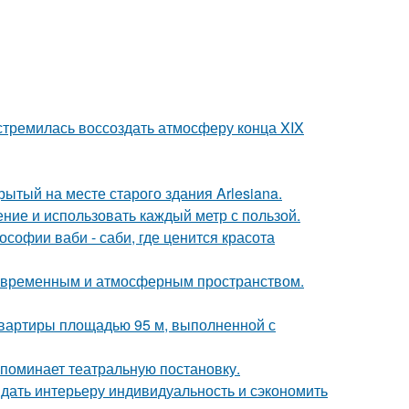
стремилась воссоздать атмосферу конца XIX
ытый на месте старого здания Arlesiana.
ение и использовать каждый метр с пользой.
софии ваби - саби, где ценится красота
современным и атмосферным пространством.
квартиры площадью 95 м, выполненной с
напоминает театральную постановку.
ридать интерьеру индивидуальность и сэкономить