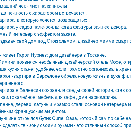
машний чек - лист на каникулы.
гда нежность с характером встречается.
артира, в которую хочется возвращаться.
артира у садов пале-рояль: когда фактуры важнее декора.
мный интерьер с эффектом заката.
здавая свой дом под Стокгольмом, дизайнер мимми смарт 
к живет Гарри Нуриев: дом дизайнера в Тоскане.
Римини появился необычный дизайнерский отель Mode, откр
ша кухня станет удобнее, если грамотно организовать хран
арая квартира в Барселоне обрела новую жизнь в духе фило
ершенного.
артира в Валенсии сохранила следы своей истории, став 
хаил хвалебнов: мебель для кафе дома наркомфина.
пнина, дерево, латунь и мрамор стали основой интерьера 
ённым французским акцентом.
чунцине открылся бутик Curiel Casa, который сам по себе 
к сделать тв - зону своими руками - это отличный способ п