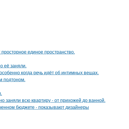
ют просторное единое пространство.
о её заняли.
особенно когда речь идёт об интимных вещах.
ым подтоном.
.
о заняли всю квартиру - от прихожей до ванной.
иченном бюджете - показывают дизайнеры