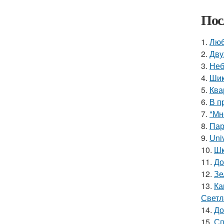
Пос
1.
Люб
2.
Дву
3.
Неб
4.
Шик
5.
Ква
6.
В п
7.
"Мн
8.
Пар
9.
Uni
10.
Шк
11.
До
12.
Зе
13.
Ка
Светл
14.
До
15.
Сп