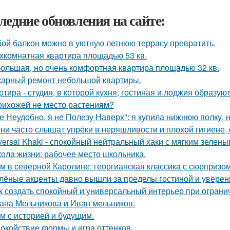
ледние обновления на сайте:
ой балкон можно в уютную летнюю террасу превратить.
хкомнатная квартира площадью 53 кв.
ольшая, но очень комфортная квартира площадью 32 кв.
арный ремонт небольшой квартиры.
ртира - студия, в которой кухня, гостиная и лоджия образу
рихожей не место растениям?
е Неудобно, я не Полезу Наверх": я купила нижнюю полку, н
ни часто слышат упрёки в неряшливости и плохой гигиене, 
versal Khaki - спокойный нейтральный хаки с мягким зелен
ола жизни: рабочее место школьника.
м в северной Каролине: георгианская классика с сюрпризом
лёные акценты давно вышли за пределы гостиной и уверенн
к создать спокойный и универсальный интерьер при огран
ана Мельникова и Иван мельников.
м с историей и будущим.
окойствие формы и игра оттенков.