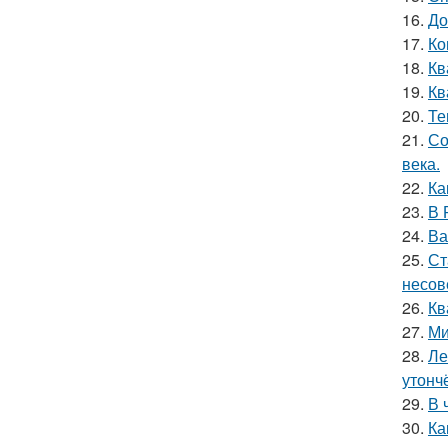
16.
До
17.
Ко
18.
Кв
19.
Кв
20.
Те
21.
Со
века.
22.
Ка
23.
В 
24.
Ва
25.
Ст
несов
26.
Кв
27.
Ми
28.
Ле
утонч
29.
В 
30.
Ка