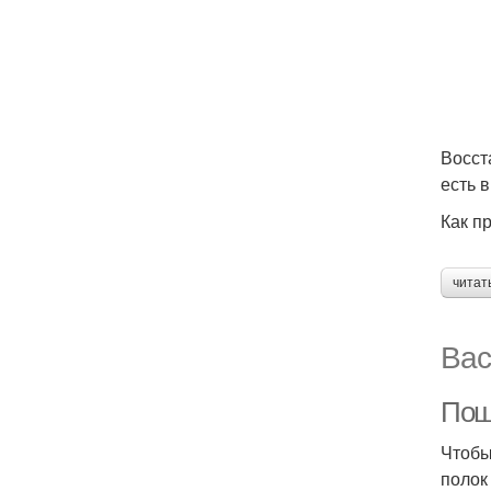
Восст
есть 
Как п
читат
Вас
Пош
Чтобы
полок