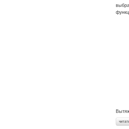
выбра
функц
Вытяж
читат