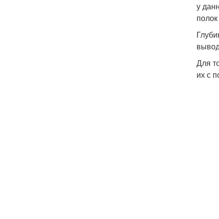
у дан
полок
Глуби
вывод
Для т
их с 