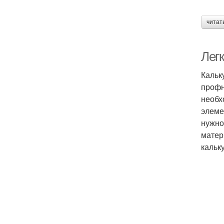
читат
Легк
Кальк
профн
необх
элеме
нужно
матер
кальк