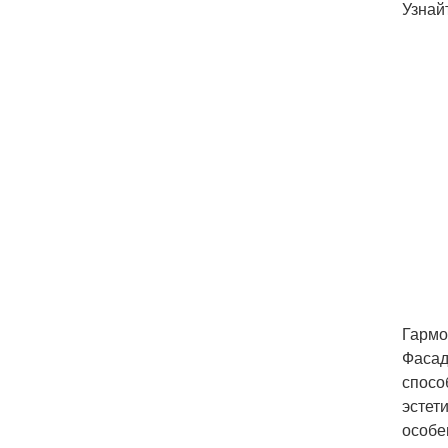
Узнай
Гармо
Фасад
спосо
эстет
особе