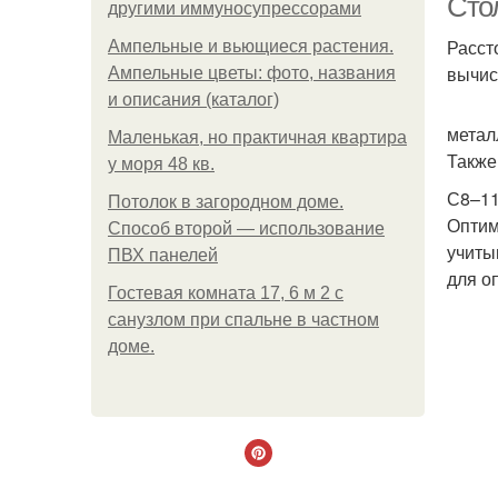
Сто
другими иммуносупрессорами
Расст
Ампельные и вьющиеся растения.
вычис
Ампельные цветы: фото, названия
и описания (каталог)
метал
Маленькая, но практичная квартира
Также
у моря 48 кв.
С8–11
Потолок в загородном доме.
Оптим
Способ второй — использование
учиты
ПВХ панелей
для о
Гостевая комната 17, 6 м 2 с
санузлом при спальне в частном
доме.