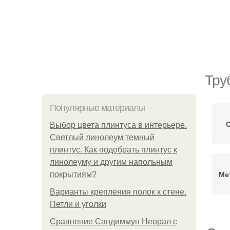
Тру
Популярные материалы
С
Выбор цвета плинтуса в интерьере.
Светлый линолеум темный
плинтус. Как подобрать плинтус к
линолеуму и другим напольным
Ме
покрытиям?
Варианты крепления полок к стене.
Петли и уголки
Сравнение Сандиммун Неорал с