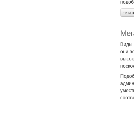
подоб
читат
Мет
Виды 
они в
высок
поско
Подоб
админ
умест
соотв