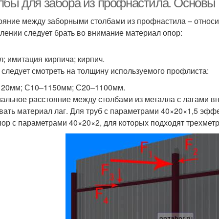
лбы для забора из профнастила. Основы 
ояние между заборными столбами из профнастила – относи
лении следует брать во внимание материал опор:
л; имитация кирпича; кирпич.
 следует смотреть на толщину используемого профлиста:
20мм; С10–1150мм; С20–1100мм.
альное расстояние между столбами из металла с лагами вна
вать материал лаг. Для труб с параметрами 40×20×1,5 эффе
пор с параметрами 40×20×2, для которых подходят трехмет