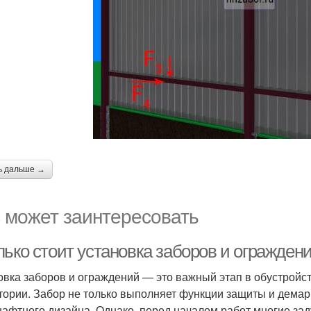
ь дальше →
 может заинтересовать
ько стоит установка заборов и ограждени
овка заборов и ограждений — это важный этап в обустройст
тории. Забор не только выполняет функции защиты и демар
афтного дизайна. Однако, перед началом работ многие заду