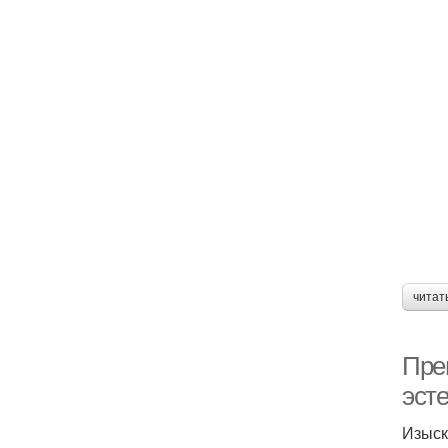
читат
Пре
эст
Изыск