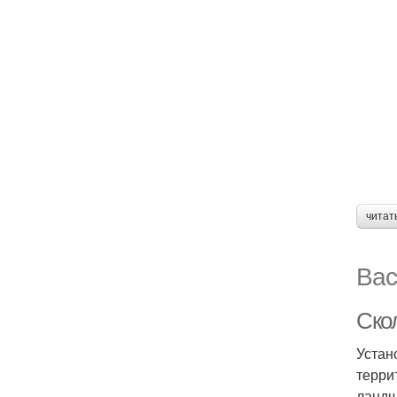
читат
Вас
Скол
Устан
терри
ландш