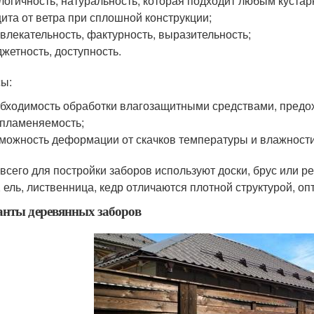
логичность, натуральность, которая подходит любым кустар
ита от ветра при сплошной конструкции;
влекательность, фактурность, выразительность;
жетность, доступность.
ы:
бходимость обработки влагозащитными средствами, предо
пламеняемость;
можность деформации от скачков температуры и влажности
всего для постройки заборов используют доски, брус или р
, ель, лиственница, кедр отличаются плотной структурой, о
нты деревянных заборов