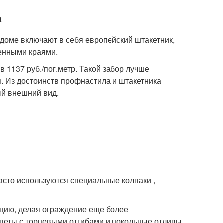
а
 доме включают в себя европейский штакетник,
енными краями.
в 1137 руб./пог.метр. Такой забор лучше
я. Из достоинств профнастила и штакетника
ый внешний вид.
асто используются специальные колпаки ,
кцию, делая ограждение еще более
апеты с торцевыми отгибами и цокольные отливы