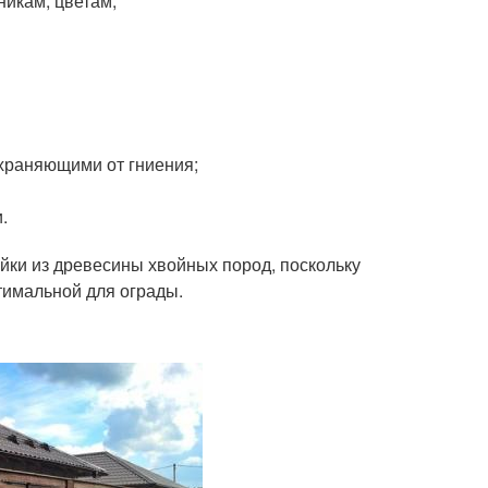
никам, цветам;
храняющими от гниения;
.
ейки из древесины хвойных пород, поскольку
птимальной для ограды.