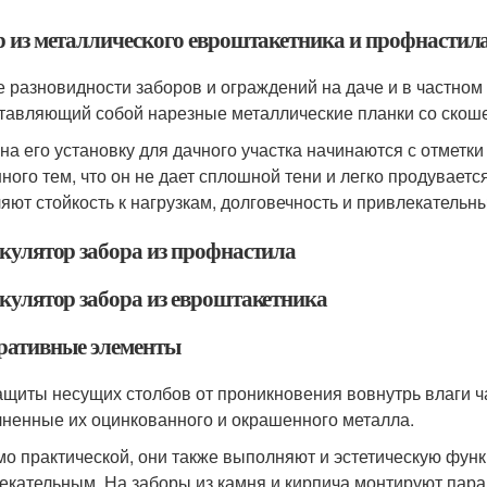
р из металлического евроштакетника и профнастил
 разновидности заборов и ограждений на даче и в частном
тавляющий собой нарезные металлические планки со скош
на его установку для дачного участка начинаются с отметки 
ного тем, что он не дает сплошной тени и легко продуваетс
яют стойкость к нагрузкам, долговечность и привлекательн
кулятор забора из профнастила
кулятор забора из евроштакетника
ративные элементы
ащиты несущих столбов от проникновения вовнутрь влаги ч
ненные их оцинкованного и окрашенного металла.
о практической, они также выполняют и эстетическую фун
екательным. На заборы из камня и кирпича монтируют пар