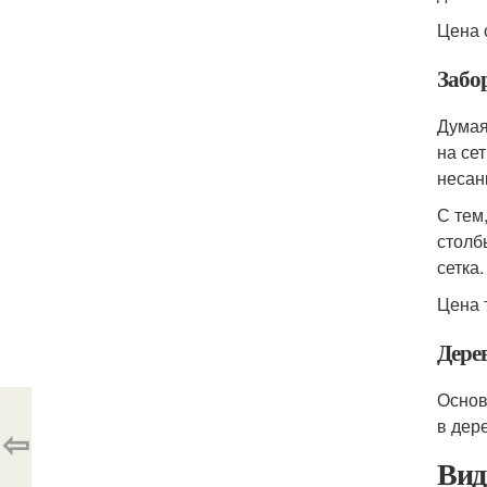
Цена 
Забо
Думая
на се
несан
С тем
столб
сетка.
Цена 
Дере
Основ
в дер
⇦
Вид