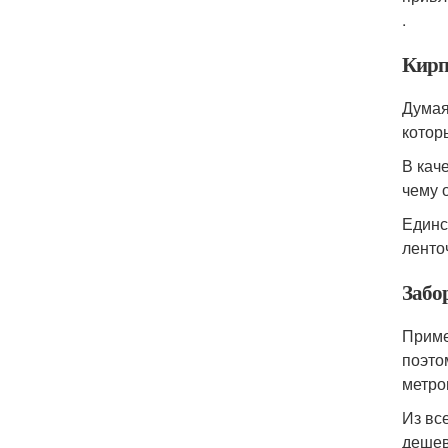
.
Кирп
Думая
котор
В кач
чему 
Единс
ленто
Забо
Приме
поэто
метро
Из вс
дешев