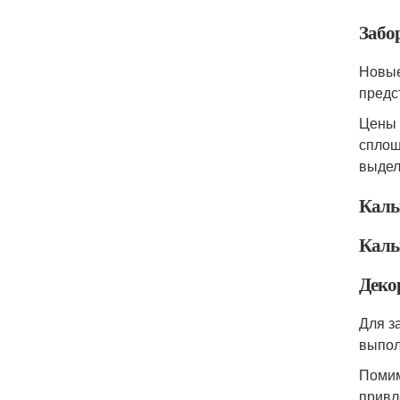
Забо
Новые
предс
Цены 
сплош
выдел
Каль
Каль
Деко
Для з
выпол
Помим
привл