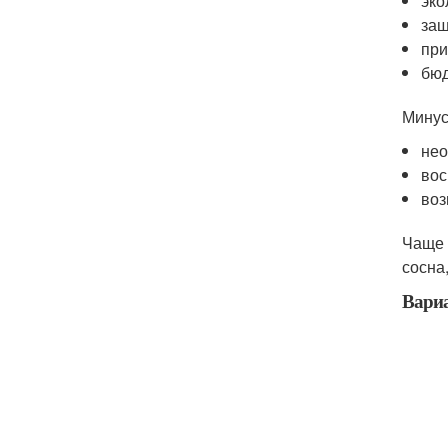
эко
защ
при
бюд
Минус
нео
вос
воз
Чаще 
сосна
Вариа