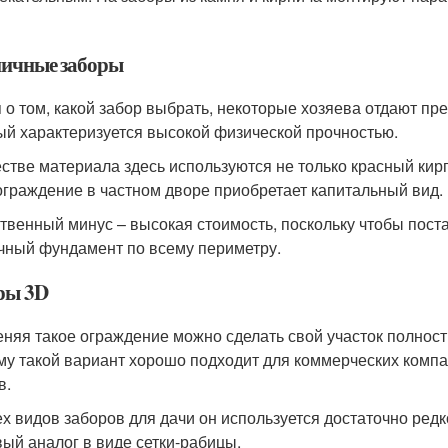
ичные заборы
 о том, какой забор выбрать, некоторые хозяева отдают пр
ый характеризуется высокой физической прочностью.
естве материала здесь используются не только красный кирп
ограждение в частном дворе приобретает капитальный вид.
твенный минус – высокая стоимость, поскольку чтобы постав
чный фундамент по всему периметру.
ры 3D
няя такое ограждение можно сделать свой участок полност
му такой вариант хорошо подходит для коммерческих компан
в.
ех видов заборов для дачи он используется достаточно ред
ый аналог в виде сетки-рабицы.