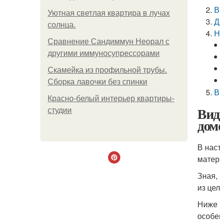
В
Уютная светлая квартира в лучах
Д
солнца.
Н
Сравнение Сандиммун Неорал с
другими иммуносупрессорами
Скамейка из профильной трубы.
Сборка лавочки без спинки
В
Красно-белый интерьер квартиры-
Вид
студии
дом
В нас
матер
Зная,
из це
Ниже 
особе