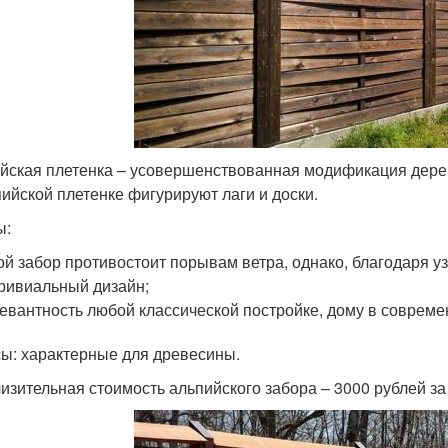
йская плетенка – усовершенствованная модификация дерев
пийской плетенке фигурируют лаги и доски.
ы:
ой забор противостоит порывам ветра, однако, благодаря у
ривиальный дизайн;
евантность любой классической постройке, дому в совреме
ы: характерные для древесины.
изительная стоимость альпийского забора – 3000 рублей за