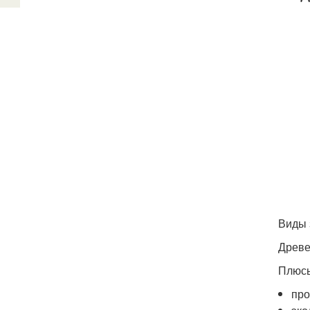
Виды 
Древе
Плюсы
про