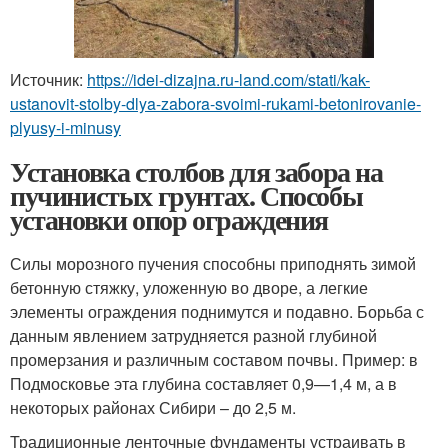
Источник:
https://idei-dizajna.ru-land.com/stati/kak-
ustanovit-stolby-dlya-zabora-svoimi-rukami-betonirovanie-
plyusy-i-minusy
Установка столбов для забора на
пучинистых грунтах. Способы
установки опор ограждения
Силы морозного пучения способны приподнять зимой
бетонную стяжку, уложенную во дворе, а легкие
элементы ограждения поднимутся и подавно. Борьба с
данным явлением затрудняется разной глубиной
промерзания и различным составом почвы. Пример: в
Подмосковье эта глубина составляет 0,9—1,4 м, а в
некоторых районах Сибири – до 2,5 м.
Традиционные ленточные фундаменты устраивать в