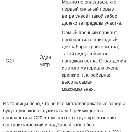
Можно не опасаться, что
первый сильный порыв
ветра унесёт такой забор
далеко за пределы участка.
Самый прочный вариант
профнастила, пригодный
для заборостроительства,
такой вид устойчив к
Один
C21
нападкам ветра. Ограждения
метр
из этого материала очень
крепкие, т. к. рёберная
высота самая
максимальная.
Из таблицы ясно, что не все металлопрокатные заборы
будут одинаково служить вам. Преимущества
профнастила С20 в том, что его структура позволит
построить крепкий и надёжный забор без
дополнительных затрат. Строительный материал С21