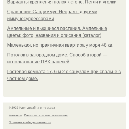
Варианты крепления полок к стене. Петли и уголки
Сравнение Сандиммун Неорал с другими
иммуносупрессорами
Ампельные и вьющиеся растения. Ампельные
цветы: фото, названия и описания (каталог)
Маленькая, но практичная квартира у моря 48 кв.
Потолок в загородном доме. Способ второй —
использование ПВХ панелей
Гостевая комната 17, 6 м 2 с санузлом при спальне в
частном доме.
© 2026 Идеи дизайна интерьера
Контакты
Пользовательское соглашение
Политика конфидециальности