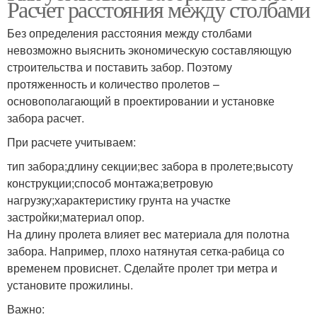
Расчет расстояния между столбами
Прожилины к железным
Без определения расстояния между столбами
столбам
невозможно выяснить экономическую составляющую
строительства и поставить забор. Поэтому
протяженность и количество пролетов –
основополагающий в проектировании и установке
забора расчет.
При расчете учитываем:
тип забора;длину секции;вес забора в пролете;высоту
конструкции;способ монтажа;ветровую
нагрузку;характеристику грунта на участке
застройки;материал опор.
На длину пролета влияет вес материала для полотна
забора. Например, плохо натянутая сетка-рабица со
временем провиснет. Сделайте пролет три метра и
установите прожилины.
Важно: