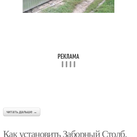
Столбы для
Материалы для
деревянного забора
столбов
Сочетания с забором
Железные столбы
Бюджетный забор
Забор из бревен
читать дальше →
Забор на
Забор из досок
металлических лагах
Как установить Заборный Столб.