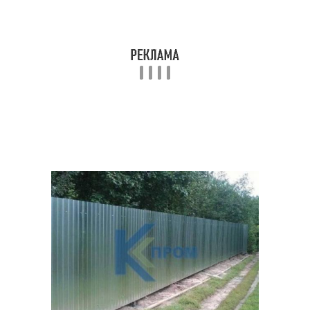
Декоративные столбы
Трубы для забора
Забор из
Двойной забор
евроштакетника
Труба для забора
Металлические заборы
Забор на
Деревянный забор
металлических столбах