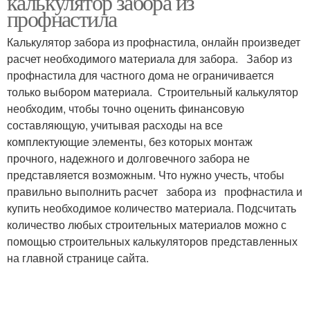
калькулятор забора из
профнастила
Калькулятор забора из профнастила, онлайн произведет
Забор на пучинистом
расчет необходимого материала для забора. Забор из
Опор для забора
грунте
профнастила для частного дома не ограничивается
только выбором материала. Строительный калькулятор
необходим, чтобы точно оценить финансовую
составляющую, учитывая расходы на все
Опорные столбы
Металлические столбы
комплектующие элементы, без которых монтаж
прочного, надежного и долговечного забора не
представляется возможным. Что нужно учесть, чтобы
правильно выполнить расчет забора из профнастила и
купить необходимое количество материала. Подсчитать
Столбы под забор
Заборные столбы
количество любых строительных материалов можно с
помощью строительных калькуляторов представленных
на главной странице сайта.
Столбы из круглой
Металлический столб
трубы