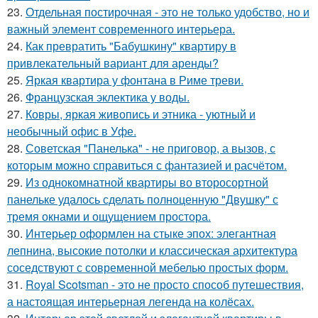
23.
Отдельная постирочная - это не только удобство, но и
важный элемент современного интерьера.
24.
Как превратить "Бабушкину" квартиру в
привлекательный вариант для аренды?
25.
Яркая квартира у фонтана в Риме треви.
26.
Французская эклектика у воды.
27.
Ковры, яркая живопись и этника - уютный и
необычный офис в Уфе.
28.
Советская "Панелька" - не приговор, а вызов, с
которым можно справиться с фантазией и расчётом.
29.
Из однокомнатной квартиры во второсортной
панельке удалось сделать полноценную "Двушку" с
тремя окнами и ощущением простора.
30.
Интерьер оформлен на стыке эпох: элегантная
лепнина, высокие потолки и классическая архитектура
соседствуют с современной мебелью простых форм.
31.
Royal Scotsman - это не просто способ путешествия,
а настоящая интерьерная легенда на колёсах.