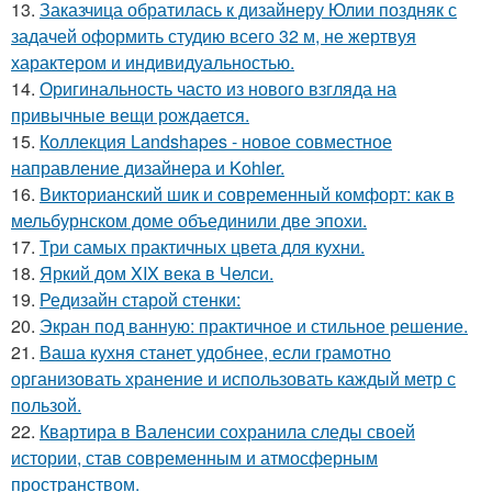
13.
Заказчица обратилась к дизайнеру Юлии поздняк с
задачей оформить студию всего 32 м, не жертвуя
характером и индивидуальностью.
14.
Оригинальность часто из нового взгляда на
привычные вещи рождается.
15.
Коллекция Landshapes - новое совместное
направление дизайнера и Kohler.
16.
Викторианский шик и современный комфорт: как в
мельбурнском доме объединили две эпохи.
17.
Три самых практичных цвета для кухни.
18.
Яркий дом XIX века в Челси.
19.
Редизайн старой стенки:
20.
Экран под ванную: практичное и стильное решение.
21.
Ваша кухня станет удобнее, если грамотно
организовать хранение и использовать каждый метр с
пользой.
22.
Квартира в Валенсии сохранила следы своей
истории, став современным и атмосферным
пространством.