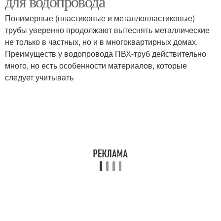
для водопровода
Полимерные (пластиковые и металлопластиковые)
трубы уверенно продолжают вытеснять металлические
не только в частных, но и в многоквартирных домах.
Трубы к коррозии
Водопроводные трубы
Преимуществ у водопровода ПВХ-труб действительно
много, но есть особенности материалов, которые
следует учитывать
Трубы для продления
Фановые трубы
Маркировка на
Работа с горячим
полипропиленовых
трубах
Различия между
Трубы для отопления
полипропиленовыми
трубами