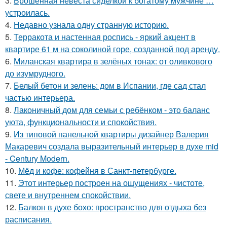
3.
Брошенная невеста сиделкой к богатому мужчине …
устроилась.
4.
Недавно узнала одну странную историю.
5.
Терракота и настенная роспись - яркий акцент в
квартире 61 м на соколиной горе, созданной под аренду.
6.
Миланская квартира в зелёных тонах: от оливкового
до изумрудного.
7.
Белый бетон и зелень: дом в Испании, где сад стал
частью интерьера.
8.
Лаконичный дом для семьи с ребёнком - это баланс
уюта, функциональности и спокойствия.
9.
Из типовой панельной квартиры дизайнер Валерия
Макаревич создала выразительный интерьер в духе mid
- Century Modern.
10.
Мёд и кофе: кофейня в Санкт-петербурге.
11.
Этот интерьер построен на ощущениях - чистоте,
свете и внутреннем спокойствии.
12.
Балкон в духе бохо: пространство для отдыха без
расписания.