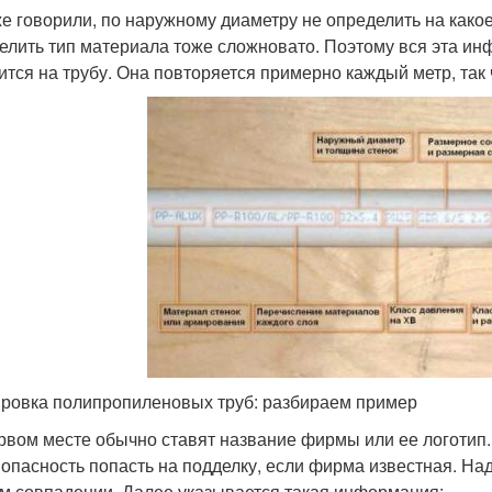
же говорили, по наружному диаметру не определить на какое
елить тип материала тоже сложновато. Поэтому вся эта ин
ится на трубу. Она повторяется примерно каждый метр, так 
ровка полипропиленовых труб: разбираем пример
рвом месте обычно ставят название фирмы или ее логотип.
 опасность попасть на подделку, если фирма известная. Над
м совпадении. Далее указывается такая информация: