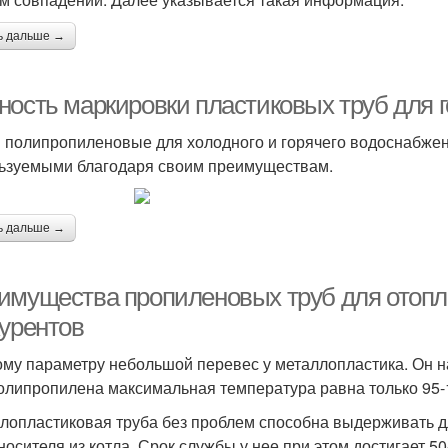
ь дальше →
ность маркировки пластиковых труб для 
 полипропиленовые для холодного и горячего водоснабже
ьзуемыми благодаря своим преимуществам.
ь дальше →
имущества пропиленовых труб для отопл
курентов
ому параметру небольшой перевес у металлопластика. Он н
олипропилена максимальная температура равна только 95-1
лопластиковая труба без проблем способна выдерживать д
носителя из котла. Срок службы у нее при этом достигает 