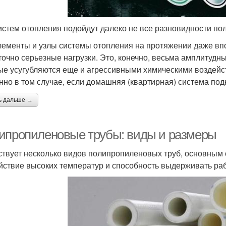
истем отопления подойдут далеко не все разновидности п
лементы и узлы системы отопления на протяжении даже в
точно серьезные нагрузки. Это, конечно, весьма амплитудн
ые усугубляются еще и агрессивными химическими воздейс
нно в том случае, если домашняя (квартирная) система по
ь дальше →
ипропиленовые трубы: виды и размеры
твует несколько видов полипропиленовых труб, основным 
йствие высоких температур и способность выдерживать ра