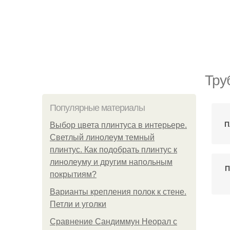
Тру
Популярные материалы
П
Выбор цвета плинтуса в интерьере.
Светлый линолеум темный
плинтус. Как подобрать плинтус к
линолеуму и другим напольным
П
покрытиям?
Варианты крепления полок к стене.
Петли и уголки
Сравнение Сандиммун Неорал с
Тр