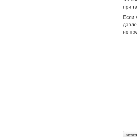
при т
Если 
давле
не пр
читат