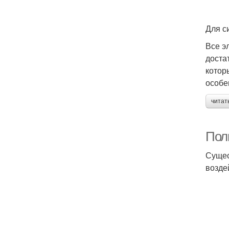
Для с
Все э
доста
котор
особе
читат
Пол
Сущес
возде