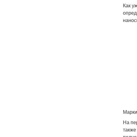
Как у
опред
нанос
Марки
На пе
также
полно