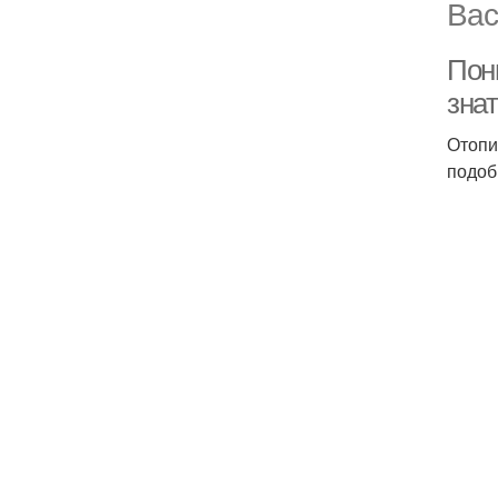
Вас
Пон
зна
Отопи
подоб