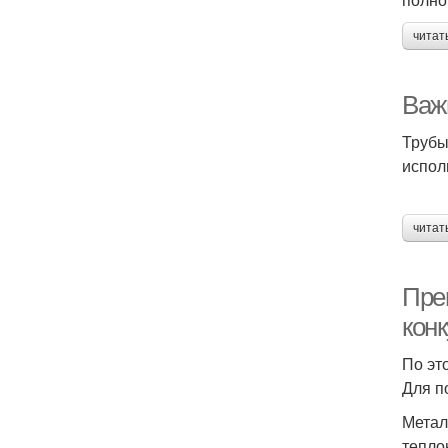
читат
Важ
Трубы
испол
читат
Пре
кон
По эт
Для п
Метал
тепло