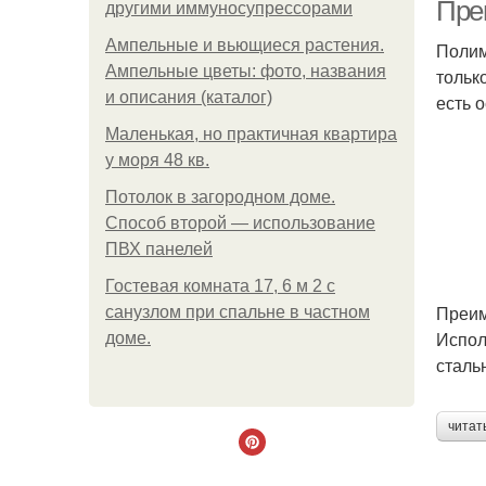
Пре
другими иммуносупрессорами
Ампельные и вьющиеся растения.
Полим
Ампельные цветы: фото, названия
тольк
и описания (каталог)
есть 
Маленькая, но практичная квартира
у моря 48 кв.
Потолок в загородном доме.
Способ второй — использование
ПВХ панелей
Гостевая комната 17, 6 м 2 с
Преим
санузлом при спальне в частном
Испол
доме.
сталь
читат