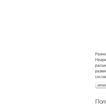
Разно
Неарм
расши
размя
соста
читат
Пол