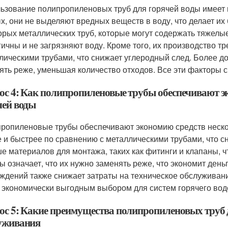
ьзование полипропиленовых труб для горячей воды имеет н
х, они не выделяют вредных веществ в воду, что делает их
орых металлических труб, которые могут содержать тяжел
гичны и не загрязняют воду. Кроме того, их производство т
лическими трубами, что снижает углеродный след. Более до
ять реже, уменьшая количество отходов. Все эти факторы
ос 4: Как полипропиленовые трубы обеспечивают э
чей воды
ропиленовые трубы обеспечивают экономию средств нескол
 и быстрее по сравнению с металлическими трубами, что сни
е материалов для монтажа, таких как фитинги и клапаны, ч
ы означает, что их нужно заменять реже, что экономит деньг
ждений также снижает затраты на техническое обслуживан
 экономически выгодным выбором для систем горячего во
ос 5: Какие преимущества полипропиленовых труб д
уживания