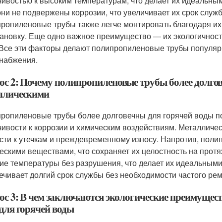
чивостью к высоким температурам, что делает их идеальны
 они не подвержены коррозии, что увеличивает их срок слу
ропиленовые трубы также легче монтировать благодаря их 
тановку. Еще одно важное преимущество — их экологичность
 Все эти факторы делают полипропиленовые трубы популяр
набжения.
ос 2: Почему полипропиленовые трубы более долгов
ллическими
ропиленовые трубы более долговечны для горячей воды по
чивости к коррозии и химическим воздействиям. Металличе
сти к утечкам и преждевременному износу. Напротив, поли
ескими веществами, что сохраняет их целостность на протя
ие температуры без разрушения, что делает их идеальными
ечивает долгий срок службы без необходимости частого ре
ос 3: В чем заключаются экологические преимущес
 для горячей воды