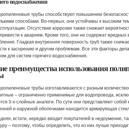
чего водоснабжения
ропиленовые трубы способствуют повышению безопасност
лькими способами. Во-первых, они устойчивы к высоким тем
ксплуатации. Отсутствие коррозии также снижает вероятнос
 привести к авариям. Кроме того, они не содержат вредных 
бления. Гладкая внутренняя поверхность труб также снижае
сти к засорению и другим проблемам. Все эти факторы де
ом для систем горячего водоснабжения.
ие преимущества использования полип
ы
ропиленовые трубы изготавливаются с разным количество
итные – ограниченно применимые для водопровода, исклю
тся 3-х-слойные аналоги. По сути они представляют собой 
енней и наружной оболочками находится армирующая стекл
дняя, кстати, нередко вводит покупателей в недоумение, т
туру – поэтому, чтобы определить, что из них лучше приход