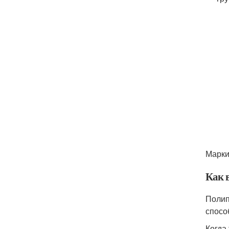
Марки
Как 
Полип
спосо
Когда