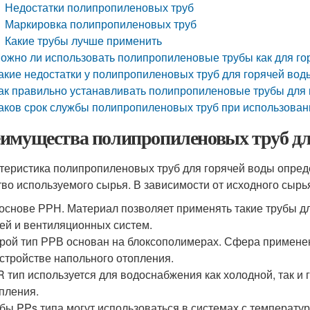
Недостатки полипропиленовых труб
Маркировка полипропиленовых труб
Какие трубы лучше применить
ожно ли использовать полипропиленовые трубы как для гор
акие недостатки у полипропиленовых труб для горячей вод
ак правильно устанавливать полипропиленовые трубы для 
аков срок службы полипропиленовых труб при использован
имущества полипропиленовых труб дл
теристика полипропиленовых труб для горячей воды опреде
тво используемого сырья. В зависимости от исходного сырь
основе РРН. Материал позволяет применять такие трубы 
ей и вентиляционных систем.
рой тип РРВ основан на блоксополимерах. Сфера примене
стройстве напольного отопления.
 тип используется для водоснабжения как холодной, так и 
пления.
бы PPs типа могут использоваться в системах с температу