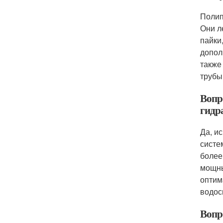
Полип
Они л
пайки
допол
также
трубы
Вопр
гидр
Да, и
систе
более
мощны
оптим
водос
Вопр