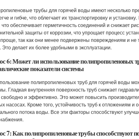
ропиленовые трубы для горячей воды имеют несколько пр
егче и гибче, что облегчает их транспортировку и установк
, что обеспечивает герметичность соединений и снижает риск
нительной защиты от коррозии, что упрощает процесс уст
 проще, так как они менее подвержены повреждениям и не 
. Это делает их более удобными в эксплуатации.
ос 6: Может ли использование полипропиленовых т
авлические показатели системы
спользование полипропиленовых труб для горячей воды мо
мы. Гладкая внутренняя поверхность труб снижает гидравли
 свободно и эффективно. Это может повысить производител
х насосах. Кроме того, устойчивость труб к отложениям и
ального потока воды. Все эти факторы способствуют улуч
набжения.
ос 7: Как полипропиленовые трубы способствуют п