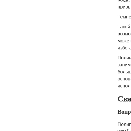
привы
Темпе
Такой
возмо
может
избег
Полим
заним
больш
основ
испол
Свя
Вопр
Полип