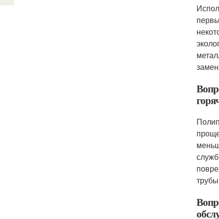
Испол
первы
некот
эколо
метал
замен
Вопр
горя
Полип
проще
меньш
служб
повре
трубы
Вопр
обсл