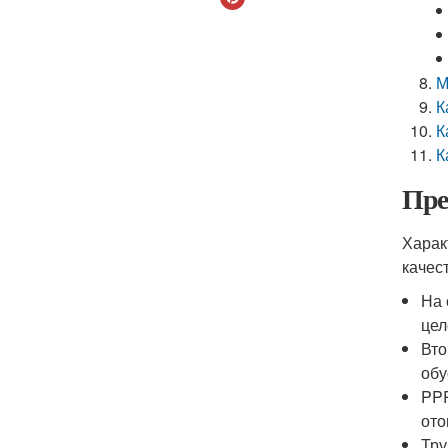
М
К
К
К
Пре
Харак
качес
На 
цел
Вто
обу
PPR
ото
Тру