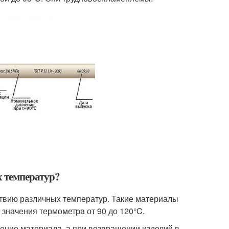
х температур?
твию различных температур. Такие материалы
 значения термометра от 90 до 120°C.
ение материала, а при возвращении изделий в