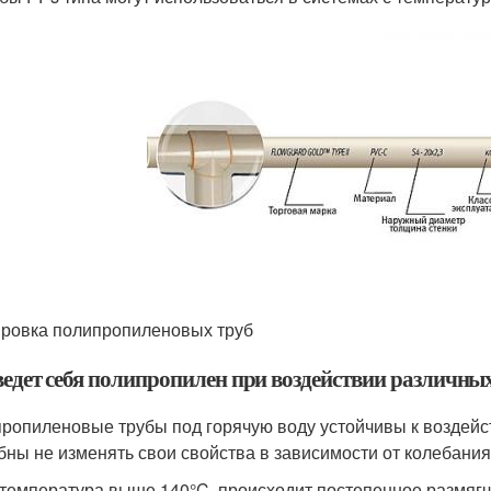
ровка полипропиленовых труб
ведет себя полипропилен при воздействии различны
ропиленовые трубы под горячую воду устойчивы к воздейс
бны не изменять свои свойства в зависимости от колебания
 температура выше 140°C, происходит постепенное размягч