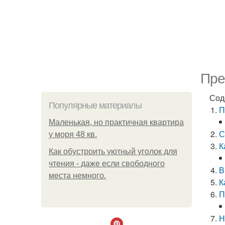
Пре
Сод
Популярные материалы
П
Маленькая, но практичная квартира
С
у моря 48 кв.
К
Как обустроить уютный уголок для
чтения - даже если свободного
В
места немного.
К
П
Н