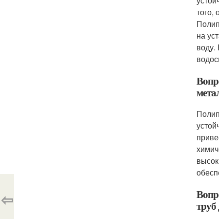
устой
того,
Полип
на ус
воду.
водос
Вопр
мета
Полип
устой
приве
химич
высок
обесп
Вопр
⇦
труб