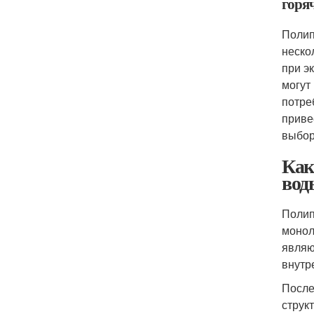
горя
Полип
неско
при э
могут
потре
приве
выбор
Как
вод
Полип
монол
являю
внутр
После
струк