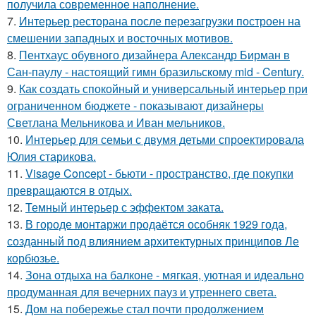
получила современное наполнение.
7.
Интерьер ресторана после перезагрузки построен на
смешении западных и восточных мотивов.
8.
Пентхаус обувного дизайнера Александр Бирман в
Сан-паулу - настоящий гимн бразильскому mid - Century.
9.
Как создать спокойный и универсальный интерьер при
ограниченном бюджете - показывают дизайнеры
Светлана Мельникова и Иван мельников.
10.
Интерьер для семьи с двумя детьми спроектировала
Юлия старикова.
11.
Visage Concept - бьюти - пространство, где покупки
превращаются в отдых.
12.
Темный интерьер с эффектом заката.
13.
В городе монтаржи продаётся особняк 1929 года,
созданный под влиянием архитектурных принципов Ле
корбюзье.
14.
Зона отдыха на балконе - мягкая, уютная и идеально
продуманная для вечерних пауз и утреннего света.
15.
Дом на побережье стал почти продолжением