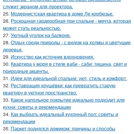
служит экраном для проектора.
25.
Модернистская квартира в доме Ле корбюзье.
26.
Роскошная гардеробная при спальне - мечта, которая
может стать реальностью.
27.
Уютный уголок на балконе.
28.
Отдых среди природы - с видом на холмы и цветущие
деревья.
29.
Искусство как источник вдохновения.
30.
Квартира у моря в стиле ваби - саби: тишина, свет и
природные акценты.
31.
Идеи для идеальной спальни: уют, стиль и комфорт.
32.
Реставрация хрущёвки: как превратить старую
квартиру в уютное пространство.
33.
Какое напольное покрытие идеально подходит для
кухни: советы и рекомендации
34.
Как выбрать идеальный кухонный пол: советы и
рекомендации
35.
Паркет поднялся домиком: причины и способы