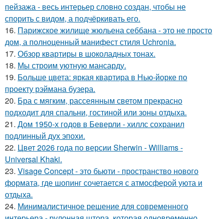
пейзажа - весь интерьер словно создан, чтобы не
спорить с видом, а подчёркивать его.
16.
Парижское жилище жюльена себбана - это не просто
дом, а полноценный манифест стиля Uchronia.
17.
Обзор квартиры в шоколадных тонах.
18.
Мы строим уютную мансарду.
19.
Больше цвета: яркая квартира в Нью-йорке по
проекту рэймана бузера.
20.
Бра с мягким, рассеянным светом прекрасно
подходит для спальни, гостиной или зоны отдыха.
21.
Дом 1950-х годов в Беверли - хиллс сохранил
подлинный дух эпохи.
22.
Цвет 2026 года по версии Sherwin - Williams -
Universal Khaki.
23.
Visage Concept - это бьюти - пространство нового
формата, где шопинг сочетается с атмосферой уюта и
отдыха.
24.
Минималистичное решение для современного
интерьера - рулонная штора, которая одновременно