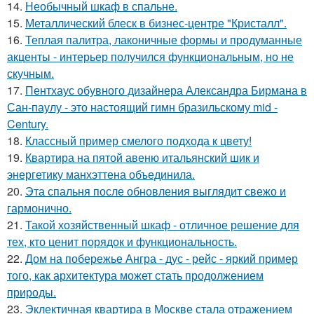
14.
Необычный шкаф в спальне.
15.
Металлический блеск в бизнес-центре "Кристалл".
16.
Теплая палитра, лаконичные формы и продуманные
акценты - интерьер получился функциональным, но не
скучным.
17.
Пентхаус обувного дизайнера Александра Бирмана в
Сан-паулу - это настоящий гимн бразильскому mid -
Century.
18.
Классный пример смелого подхода к цвету!
19.
Квартира на пятой авеню итальянский шик и
энергетику манхэттена объединила.
20.
Эта спальня после обновления выглядит свежо и
гармонично.
21.
Такой хозяйственный шкаф - отличное решение для
тех, кто ценит порядок и функциональность.
22.
Дом на побережье Ангра - дус - рейс - яркий пример
того, как архитектура может стать продолжением
природы.
23.
Эклектичная квартира в Москве стала отражением