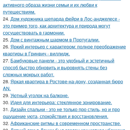
активного образа жизни семьи и их любви к
путешествиям.
24.
Дом художника шепарда фейри в Лос-анджелесе -
это пример того, как архитектура и природа могут
сосуществовать в гармонии.
25.
Дом с винтажным шармом в Португалии.
26.
Яркий интерьер с характером: полное преображение
квартиры в Гринвич - виллидж.
27.
Бамбуковые панели - это удобный и эстетичный
способ быстро обновить и выровнять стены без
сложных мокрых работ.
28.
Яркая квартира в Ростове-на-дону, созданная бюро
AN.
29.
Уютный уголок на балконе.
30.
Идея для интерьера: стеклянное зонирование.
31.
Дизайн спальни - это не только про стиль, но и про
ощущение уюта, спокойствия и восстановления.
32.
Африканские ритмы в современном пространстве.