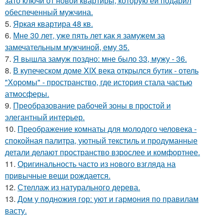
зато ключи от новой квартиры, которую ей подарил
обеспеченный мужчина.
5.
Яркая квартира 48 кв.
6.
Мне 30 лет, уже пять лет как я замужем за
замечательным мужчиной, ему 35.
7.
Я вышла замуж поздно: мне было 33, мужу - 36.
8.
В купеческом доме XIX века открылся бутик - отель
"Хоромы" - пространство, где история стала частью
атмосферы.
9.
Преобразование рабочей зоны в простой и
элегантный интерьер.
10.
Преображение комнаты для молодого человека -
спокойная палитра, уютный текстиль и продуманные
детали делают пространство взрослее и комфортнее.
11.
Оригинальность часто из нового взгляда на
привычные вещи рождается.
12.
Стеллаж из натурального дерева.
13.
Дом у подножия гор: уют и гармония по правилам
васту.