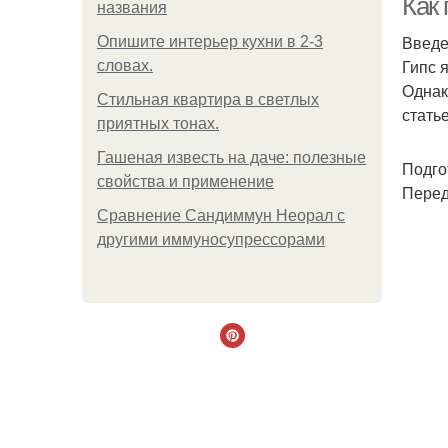
Как
названия
Введ
Опишите интерьер кухни в 2-3
Гипс 
словах.
Однак
Стильная квартира в светлых
стать
приятных тонах.
Гашеная известь на даче: полезные
Подго
свойства и применение
Перед
Сравнение Сандиммун Неорал с
другими иммуносупрессорами