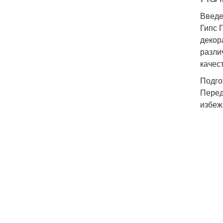
Введ
Гипс 
декор
разли
качес
Подго
Перед
избеж