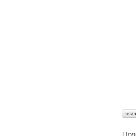
читат
Пол