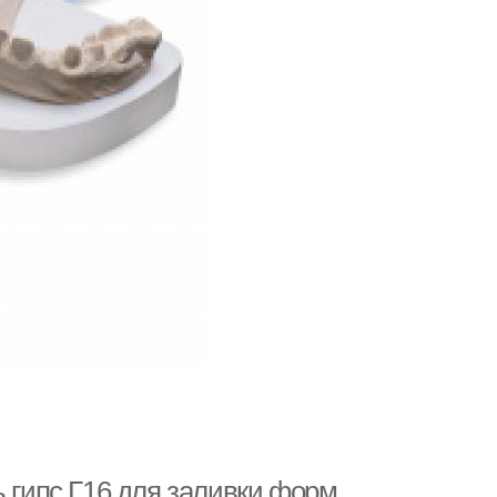
ь гипс Г16 для заливки форм