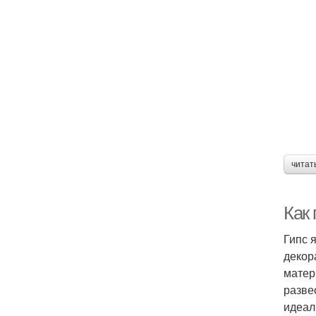
читат
Как
Гипс 
декор
матер
разве
идеал