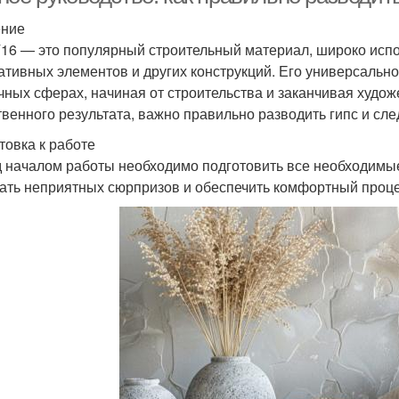
ение
Г16 — это популярный строительный материал, широко исп
ативных элементов и других конструкций. Его универсальн
чных сферах, начиная от строительства и заканчивая худо
твенного результата, важно правильно разводить гипс и сл
товка к работе
 началом работы необходимо подготовить все необходимые
ать неприятных сюрпризов и обеспечить комфортный проце