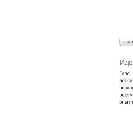
читат
Иде
Гипс 
легко
резул
реком
опытн