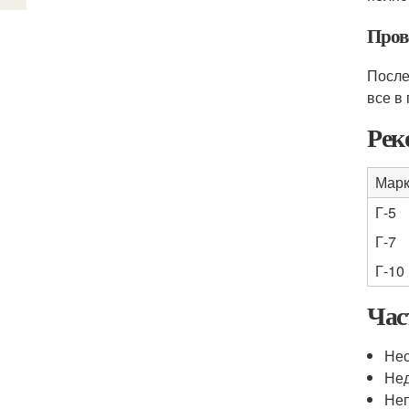
Пров
После
все в
Рек
Марк
Г-5
Г-7
Г-10
Час
Нес
Нед
Неп