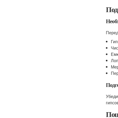
Под
Необ
Перед
Гип
Чис
Емк
Лоп
Мер
Пер
Подг
Убеди
гипсо
Пош