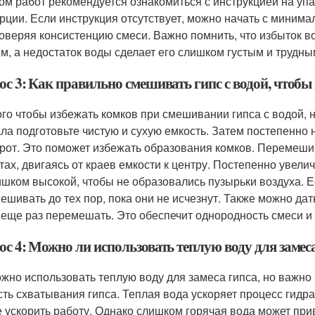
ом работ рекомендуется ознакомиться с инструкцией на упак
рции. Если инструкция отсутствует, можно начать с минима
роверяя консистенцию смеси. Важно помнить, что избыток в
м, а недостаток воды сделает его слишком густым и трудны
ос 3: Как правильно смешивать гипс с водой, чтобы
ого чтобы избежать комков при смешивании гипса с водой,
ла подготовьте чистую и сухую емкость. Затем постепенно 
рот. Это поможет избежать образования комков. Перемеши
тах, двигаясь от краев емкости к центру. Постепенно увел
ишком высокой, чтобы не образовались пузырьки воздуха. 
ешивать до тех пор, пока они не исчезнут. Также можно дать
 еще раз перемешать. Это обеспечит однородность смеси и
с 4: Можно ли использовать теплую воду для замес
ожно использовать теплую воду для замеса гипса, но важно
сть схватывания гипса. Теплая вода ускоряет процесс гидра
е ускорить работу. Однако слишком горячая вода может пр