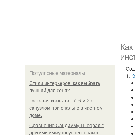
Как
инс
Сод
Популярные материалы
К
Стили интерьеров: как выбрать
лучший для себя?
Гостевая комната 17, 6 м 2 с
санузлом при спальне в частном
доме.
Сравнение Сандиммун Неорал с
другими иммуносупрессорами