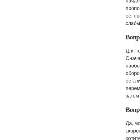
начал
пропо
ее, п
слабы
Вопр
Для т
Снача
наобо
оборо
ее сл
перем
затем
Вопро
Да, м
скоро
хотит