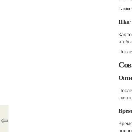
Также
Шаг 
Как т
чтобы
После
Сов
Опти
После
сквоз
Врем
⇦
Время
полно