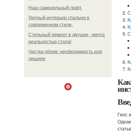
Наш самодельный лофт.
С
Уютный интерьер спальни в
К
современном стиле.
К
С
Стильный ремонт в двушке - мечта
реальностью стала!
Чистка обоев: необходимость или
лишнее
К
К
Как
инс
Вве
Гипс 
Однак
стать