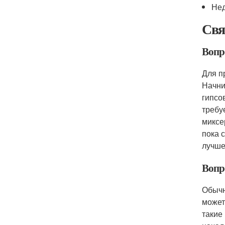
Нед
Свя
Вопр
Для п
Начни
гипсо
требу
миксе
пока 
лучше
Вопр
Обычн
может
такие