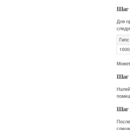
Шаг 
Для п
следу
Гипс 
1000
Может
Шаг 
Налей
помеш
Шаг 
После
слишк