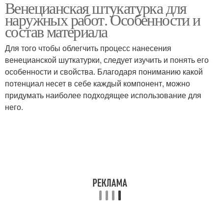
Венецианская штукатурка для
Рукамидекоративная
Штукатурка из обычной
наружных работ. Особенности и
штукатурка
шпаклевки
состав материала
Для того чтобы облегчить процесс нанесения
венецианской шуткатурки, следует изучить и понять его
особенности и свойства. Благодаря пониманию какой
потенциал несет в себе каждый компонент, можно
придумать наиболее подходящее использование для
него.