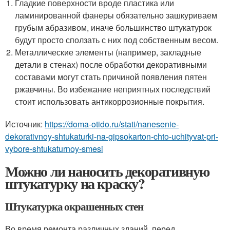
Гладкие поверхности вроде пластика или
ламинированной фанеры обязательно зашкуриваем
грубым абразивом, иначе большинство штукатурок
будут просто сползать с них под собственным весом.
Металлические элементы (например, закладные
детали в стенах) после обработки декоративными
составами могут стать причиной появления пятен
ржавчины. Во избежание неприятных последствий
стоит использовать антикоррозионные покрытия.
Источник:
https://doma-otido.ru/stati/nanesenie-
dekorativnoy-shtukaturki-na-gipsokarton-chto-uchityvat-pri-
vybore-shtukaturnoy-smesi
Можно ли наносить декоративную
штукатурку на краску?
Штукатурка окрашенных стен
Во время ремонта различных зданий, перед