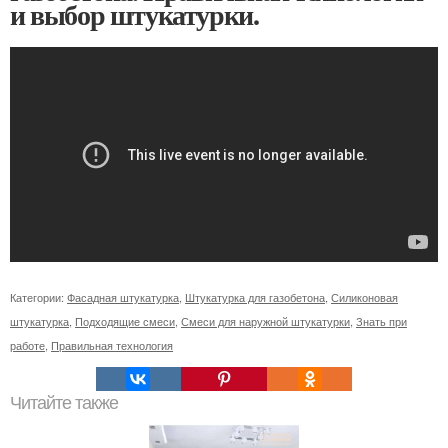
и выбор штукатурки.
Категории:
Фасадная штукатурка
,
Штукатурка для газобетона
,
Силиконовая
штукатурка
,
Подходящие смеси
,
Смеси для наружной штукатурки
,
Знать при
работе
,
Правильная технология
Читайте также