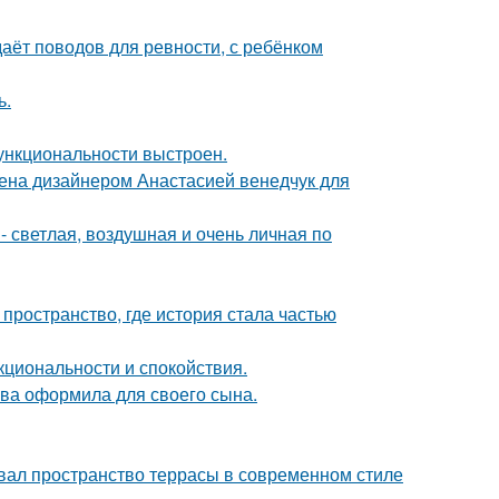
даёт поводов для ревности, с ребёнком
ь.
ункциональности выстроен.
ена дизайнером Анастасией венедчук для
 светлая, воздушная и очень личная по
 пространство, где история стала частью
кциональности и спокойствия.
ова оформила для своего сына.
вал пространство террасы в современном стиле