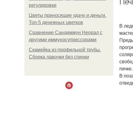
Печк
регулировки
Цветы приносящие удачу и деньги.
Топ-5 денежных цветков
В лед
масте
Сравнение Сандиммун Неорал с
Преды
другими иммуносупрессорами
прогр
Скамейка из профильной трубы.
соляр
Сборка лавочки без спинки
свобо
печке.
В поз
отвед