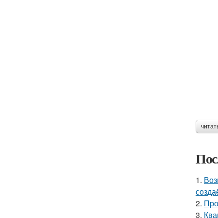
читат
Пос
1.
Воз
созда
2.
Про
3.
Ква