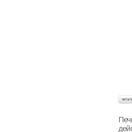
читат
Печк
дей