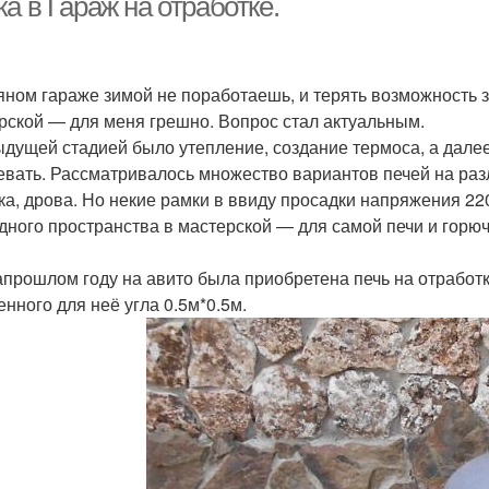
а в Гараж на отработке.
яном гараже зимой не поработаешь, и терять возможность 
рской — для меня грешно. Вопрос стал актуальным.
дущей стадией было утепление, создание термоса, а далее
евать. Рассматривалось множество вариантов печей на разл
ка, дрова. Но некие рамки в ввиду просадки напряжения 22
дного пространства в мастерской — для самой печи и горю
апрошлом году на авито была приобретена печь на отработ
енного для неё угла 0.5м*0.5м.