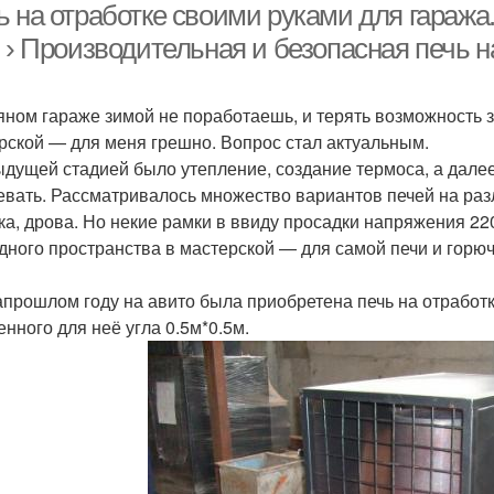
 на отработке своими руками для гаража.
 › Производительная и безопасная печь н
яном гараже зимой не поработаешь, и терять возможность 
рской — для меня грешно. Вопрос стал актуальным.
дущей стадией было утепление, создание термоса, а далее
евать. Рассматривалось множество вариантов печей на разл
ка, дрова. Но некие рамки в ввиду просадки напряжения 22
дного пространства в мастерской — для самой печи и горю
апрошлом году на авито была приобретена печь на отработ
енного для неё угла 0.5м*0.5м.