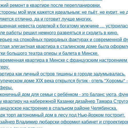
жий ремонт в квартире после перепланировки.
стороны мой муж кажется идеальным: не пьёт, не курит, не 
ляется отлично, да и готовит лучше многих.
шенная невеста сиделкой к богатому мужчине … устроилас
ле работы решил немного развеяться и сходить в кино.
ерьер на спокойных природных фактурах и современной ф
тлая элегантная квартира в сталинском доме была оформл
тки большого театра оперы и балета в Минске.
временная квартира в Минске с французским настроением -
теру.
артира как личный остров тишины в городе задумывалась.
купеческом доме XIX века открылся бутик - отель "Хоромы" -
феры.
коничный дом для семьи с ребёнком - это баланс уюта, фун
у квартиру на набережной Казанки дизайнер Тамара Струг
анцузское настроение в спальном районе Челябинска.
рк торп автономный дом в лесу под Нью-йорком построит.
зайнер Владимир любарски оформил кабинет и спроектиро