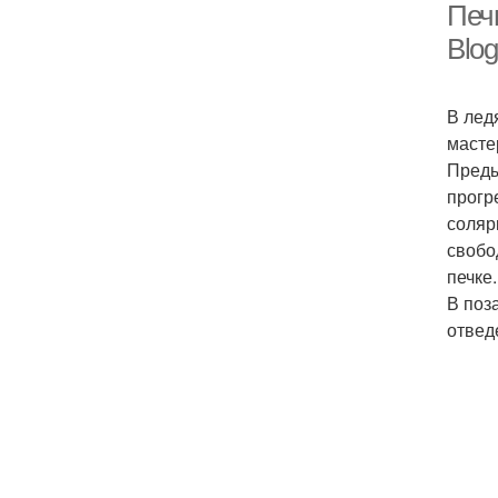
Печь
Blog
В лед
масте
Преды
прогр
соляр
свобо
печке.
В поз
отвед