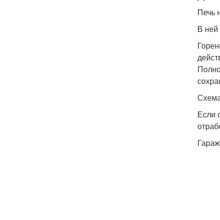
Печь 
В ней 
Горен
дейст
Полно
сохра
Схема
Если 
отраб
Гараж