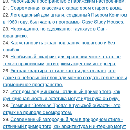
20.
Небольшое пространство с парижским настроением.
21.
Современная классика с характером старого дома.
22.
Легендарный дом шталя, созданный Пьером Кенигом
в 1960 году, был частью программы Case Study Houses.
23.
Неожиданно, но сдержанно: таунхаус в Сан-
франциско.
24.
Как установить экран под ванну: пошагово и без
ошибок.
25.
Необычный шкафчик для хранения может стать не
только практичным, но и ярким акцентом интерьера.
26.
Уютная квартира в стиле кантри доказывает, что
даже на небольшой площади можно создать солнечное и
гармоничное пространство.
27.
Этот дом под минском - отличный пример того, как
функциональность и эстетика могут идти рука об руку.
28.
Глэмпинг "Зелёная Тропа" в тульской области - это
отдых на природе с комфортом.
29.
Современный загородный дом в природном стиле -
отличный пример того, как архитектура и интерьер могут