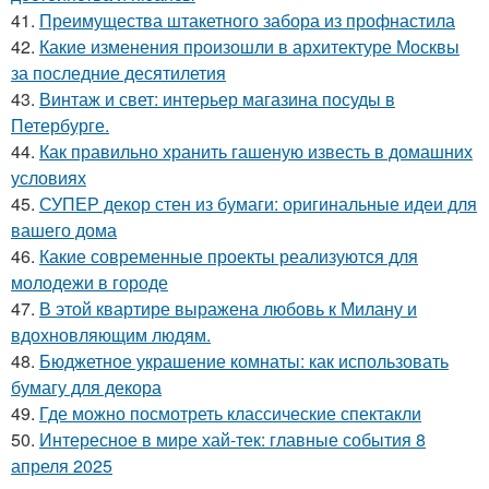
41.
Преимущества штакетного забора из профнастила
42.
Какие изменения произошли в архитектуре Москвы
за последние десятилетия
43.
Винтаж и свет: интерьер магазина посуды в
Петербурге.
44.
Как правильно хранить гашеную известь в домашних
условиях
45.
СУПЕР декор стен из бумаги: оригинальные идеи для
вашего дома
46.
Какие современные проекты реализуются для
молодежи в городе
47.
В этой квартире выражена любовь к Милану и
вдохновляющим людям.
48.
Бюджетное украшение комнаты: как использовать
бумагу для декора
49.
Где можно посмотреть классические спектакли
50.
Интересное в мире хай-тек: главные события 8
апреля 2025