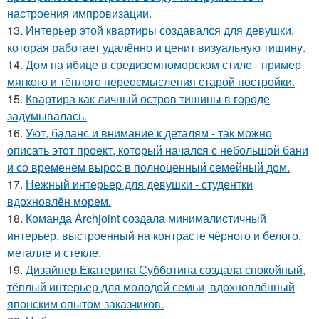
настроения импровизации.
13.
Интерьер этой квартиры создавался для девушки,
которая работает удалённо и ценит визуальную тишину.
14.
Дом на ибице в средиземноморском стиле - пример
мягкого и тёплого переосмысления старой постройки.
15.
Квартира как личный остров тишины в городе
задумывалась.
16.
Уют, баланс и внимание к деталям - так можно
описать этот проект, который начался с небольшой бани
и со временем вырос в полноценный семейный дом.
17.
Нежный интерьер для девушки - студентки
вдохновлён морем.
18.
Команда Archjoint создала минималистичный
интерьер, выстроенный на контрасте чёрного и белого,
металле и стекле.
19.
Дизайнер Екатерина Субботина создала спокойный,
тёплый интерьер для молодой семьи, вдохновлённый
японским опытом заказчиков.