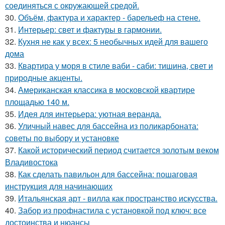
соединяться с окружающей средой.
30.
Объём, фактура и характер - барельеф на стене.
31.
Интерьер: свет и фактуры в гармонии.
32.
Кухня не как у всех: 5 необычных идей для вашего
дома
33.
Квартира у моря в стиле ваби - саби: тишина, свет и
природные акценты.
34.
Американская классика в московской квартире
площадью 140 м.
35.
Идея для интерьера: уютная веранда.
36.
Уличный навес для бассейна из поликарбоната:
советы по выбору и установке
37.
Какой исторический период считается золотым веком
Владивостока
38.
Как сделать павильон для бассейна: пошаговая
инструкция для начинающих
39.
Итальянская арт - вилла как пространство искусства.
40.
Забор из профнастила с установкой под ключ: все
достоинства и нюансы