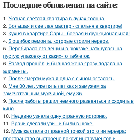
Последние обновления на сайте:
1.
Уютная светлая квартира в лучах солнца.
2.
Большая и светлая мастер - спальня в квартире!
3.
Кухня в квартире Сары - боевая и функциональная!
4.
5 ошибок ремонта, которые стоили нервов.
5.
Перебирала его вещи и в рюкзаке наткнулась на
пустую упаковку от каких-то таблеток.
6.
Развод прошёл, и бывшая жена сразу подала на
алименты.
7.
После смерти мужа я одна с сыном осталась.
8.
Мне 30 лет, уже пять лет как я замужем за
замечательным мужчиной, ему 35.
9.
После работы решил немного развеяться и сходить в
кино.
10.
Недавно узнала одну странную историю.
11.
Врачи сделали узи - и были в шоке.
12.
Музыка стала отправной точкой этого интерьера:
пространство выстроено вокруг инструментов и