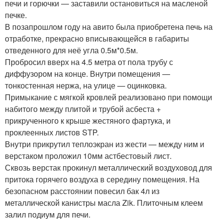
печи и горючки — заставили остановиться на масленой
печке.
В позапрошлом году на авито была приобретена печь на
отработке, прекрасно вписывающейся в габариты
отведенного для неё угла 0.5м*0.5м.
Пробросил вверх на 4.5 метра от пола трубу с
диффузором на конце. Внутри помещения —
тонкостенная нержа, на улице — оцинковка.
Примыкание с мягкой кровлей реализовано при помощи
набитого между плитой и трубой асбеста +
прикрученного к крыше жестяного фартука, и
проклеенных листов STP.
Внутри прикрутил теплоэкран из жести — между ним и
верстаком проложил 10мм астбестовый лист.
Сквозь верстак прокинул металлический воздуховод для
притока горячего воздуха в середину помещения. На
безопасном расстоянии повесил бак 4л из
металлической канистры масла Zik. Плиточным клеем
залил подиум для печи.