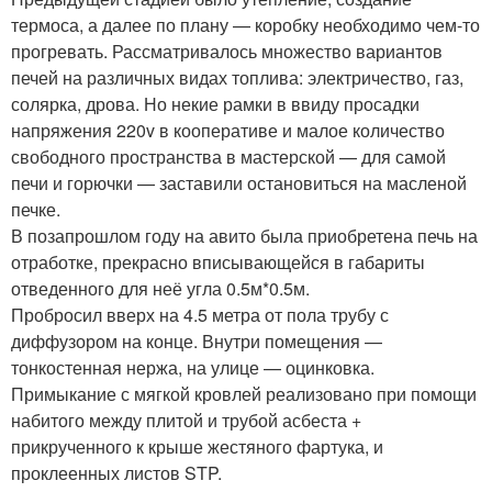
термоса, а далее по плану — коробку необходимо чем-то
прогревать. Рассматривалось множество вариантов
печей на различных видах топлива: электричество, газ,
солярка, дрова. Но некие рамки в ввиду просадки
напряжения 220v в кооперативе и малое количество
свободного пространства в мастерской — для самой
печи и горючки — заставили остановиться на масленой
печке.
В позапрошлом году на авито была приобретена печь на
отработке, прекрасно вписывающейся в габариты
отведенного для неё угла 0.5м*0.5м.
Пробросил вверх на 4.5 метра от пола трубу с
диффузором на конце. Внутри помещения —
тонкостенная нержа, на улице — оцинковка.
Примыкание с мягкой кровлей реализовано при помощи
набитого между плитой и трубой асбеста +
прикрученного к крыше жестяного фартука, и
проклеенных листов STP.