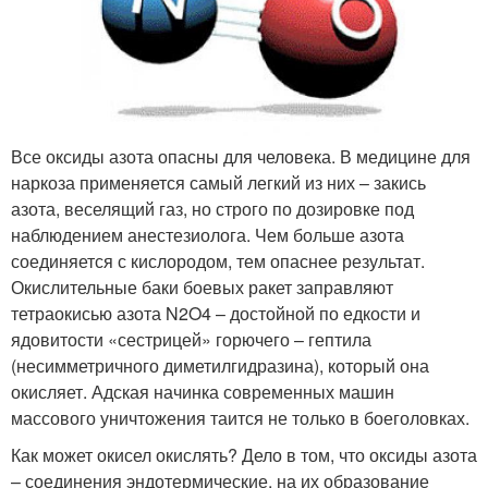
Все оксиды азота опасны для человека. В медицине для
наркоза применяется самый легкий из них – закись
азота, веселящий газ, но строго по дозировке под
наблюдением анестезиолога. Чем больше азота
соединяется с кислородом, тем опаснее результат.
Окислительные баки боевых ракет заправляют
тетраокисью азота N2O4 – достойной по едкости и
ядовитости «сестрицей» горючего – гептила
(несимметричного диметилгидразина), который она
окисляет. Адская начинка современных машин
массового уничтожения таится не только в боеголовках.
Как может окисел окислять? Дело в том, что оксиды азота
– соединения эндотермические, на их образование