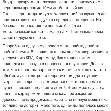
Внутри прикрутил теплоэкран из жести — между ним и
верстаком проложил 10мм астбестовый лист.
Сквозь верстак прокинул металлический воздуховод для
притока горячего воздуха в середину помещения. На
безопасном расстоянии повесил бак 4л из
металлической канистры масла Zik. Плиточным клеем
залил подиум для печи.
Проработав одну зиму провёл много наблюдений за
работой печки. Вынашивал планы по её модернизации и
увеличению КПД. К примеру, бак с капельником
появился не сразу, а в процессе эксплуатации. Дело в
том, что в простом варианте заливается масло в картер
объёмом до 4х литров и теоретически для затухания
закрывается дроссель, ожидается некоторое время и
вуаля — можно смело идти домой. В моём же случае с
полным картером кипящего масла при закрытии
дросселя печь продолжала жарить на полную мощь пока
топливо не догорит. Мало того, однажды попалось масло