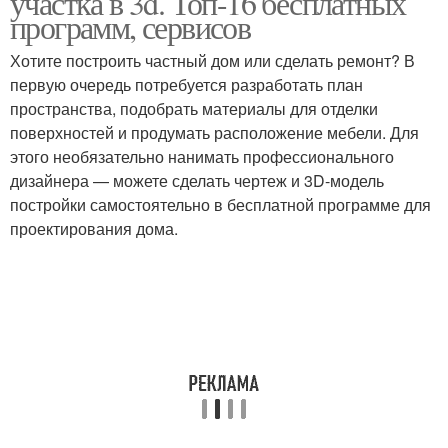
участка в 3d. Топ-16 бесплатных
программ, сервисов
Хотите построить частный дом или сделать ремонт? В
Программы для
Программы для
первую очередь потребуется разработать план
проектирования
планировки
пространства, подобрать материалы для отделки
поверхностей и продумать расположение мебели. Для
этого необязательно нанимать профессионального
дизайнера — можете сделать чертеж и 3D-модель
Программы для
Простые программы
постройки самостоятельно в бесплатной программе для
дизайнера
проектирования дома.
Программа для дизайна
Бесплатный дизайн
Дизайн от
профессиональной
Дизайн от новичков
компании