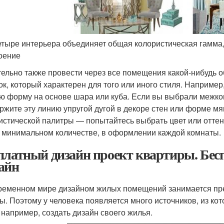
етыре интерьера объединяет общая колористическая гамм
оение
ельно также провести через все помещения какой-нибудь 
ок, который характерен для того или иного стиля. Например
ю форму на основе шара или куба. Если вы выбрали межко
ржите эту линию упругой дугой в декоре стен или форме мя
истической палитры — попытайтесь выбрать цвет или оттено
в минимальном количестве, в оформлении каждой комнаты.
платный дизайн проект квартиры. Бе
айн
ременном мире дизайном жилых помещений занимается пре
ы. Поэтому у человека появляется много источников, из ко
, например, создать дизайн своего жилья.