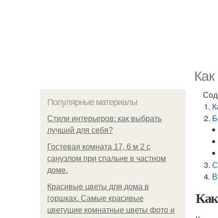
Как
Сод
Популярные материалы
К
Б
Стили интерьеров: как выбрать
лучший для себя?
Гостевая комната 17, 6 м 2 с
санузлом при спальне в частном
С
доме.
В
Красивые цветы для дома в
Как
горшках. Самые красивые
цветущие комнатные цветы фото и