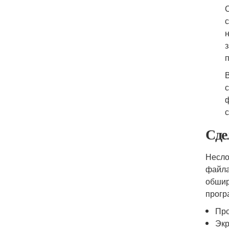
Сде
Несло
файла
обшир
прогр
Про
Экр