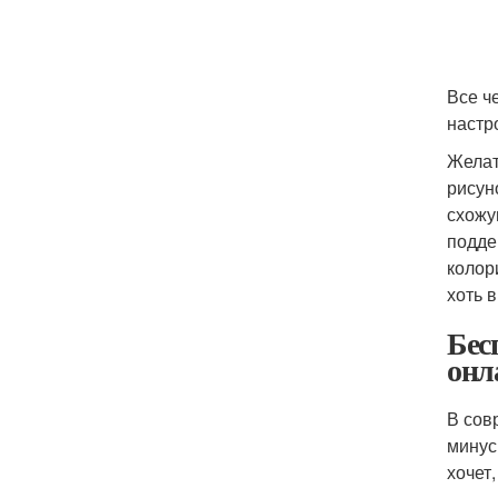
Все ч
настр
Желат
рисун
схожу
подде
колор
хоть 
Бес
онл
В сов
минус
хочет