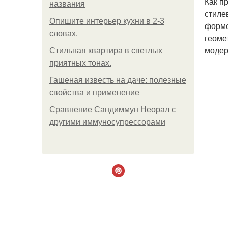
Как п
названия
стиле
Опишите интерьер кухни в 2-3
формо
словах.
геоме
модер
Стильная квартира в светлых
приятных тонах.
Гашеная известь на даче: полезные
свойства и применение
Сравнение Сандиммун Неорал с
другими иммуносупрессорами