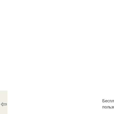
Беспл
⇦
польз