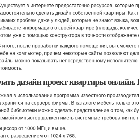
Существует в интернете предостаточно ресурсов, которые
самостоятельно сделать дизайн собственной квартиры. Как 
никаких проблем даже у людей, которые не знают языка, во
забиваете информацию о своей квартире (площадь, количест
потом уже с помощью конструктора в точности отображаете 
В итоге, после проработки каждого помещения, вы сможете
себе на компьютер, причем некоторые сайты позволяют дел
файлы можно показывать непосредственному исполнителю с
стоимость.
лать дизайн проект квартиры онлайн. I
жная в использовании программа известного производител
 хранится на сервере фирмы. В каталоге мебель только это
ной библиотеки можно сделать представление о том, как б
аммой компьютер должен иметь системные требования не 
цессор от 1000 МГц и выше.
ан с разрешением от 1024 x 768.