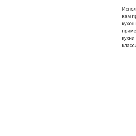
Испол
вам п
кухон
приме
кухни
класс