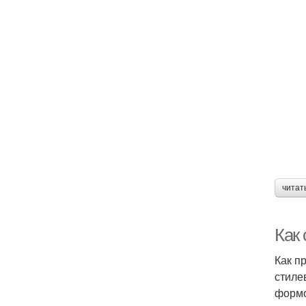
читат
Как 
Как п
стиле
формо