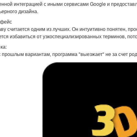
енной интеграцией с иными сервисами Google и предостав
ьерного дизайна.
рфейс
аву считается одним из лучших. Он интуитивно понятен, про
ется избавиться от узкоспециализированных терминов, пот
ка:
 с прошлым вариантам, программа "выезжает" не за счет род