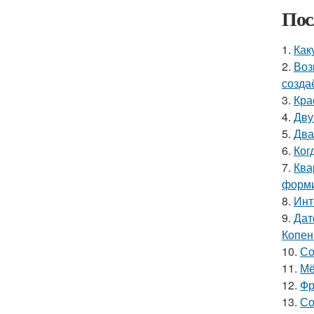
Пос
1.
Как
2.
Воз
созда
3.
Кра
4.
Дву
5.
Два
6.
Ког
7.
Ква
форми
8.
Инт
9.
Дат
Копен
10.
Со
11.
Мё
12.
Фр
13.
Со