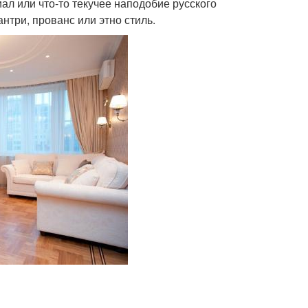
ал или что-то текучее наподобие русского
антри, прованс или этно стиль.