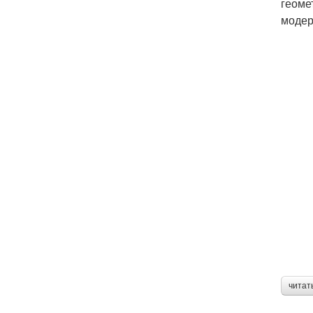
геоме
модер
читат