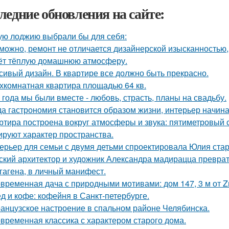
ледние обновления на сайте:
ую лоджию выбрали бы для себя:
можно, ремонт не отличается дизайнерской изысканностью, 
ёт тёплую домашнюю атмосферу.
сивый дизайн. В квартире все должно быть прекрасно.
хкомнатная квартира площадью 64 кв.
 года мы были вместе - любовь, страсть, планы на свадьбу.
да гастрономия становится образом жизни, интерьер начина
ртира построена вокруг атмосферы и звука: пятиметровый 
руют характер пространства.
ерьер для семьи с двумя детьми спроектировала Юлия стар
ский архитектор и художник Александра мадирацца преврат
гагена, в личный манифест.
временная дача с природными мотивами: дом 147, 3 м от Zro
д и кофе: кофейня в Санкт-петербурге.
анцузское настроение в спальном районе Челябинска.
временная классика с характером старого дома.