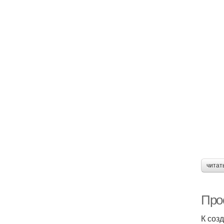
читат
Про
К соз