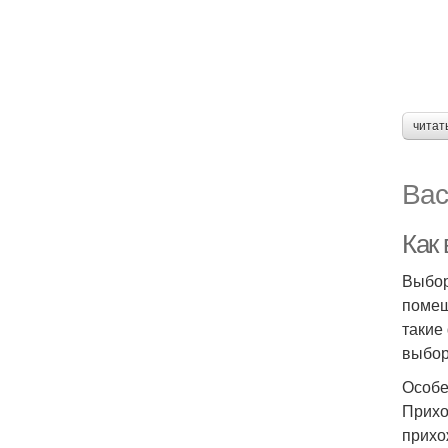
читат
Вас
Как
Выбор
помещ
такие
выбор
Особе
Прихо
прихо