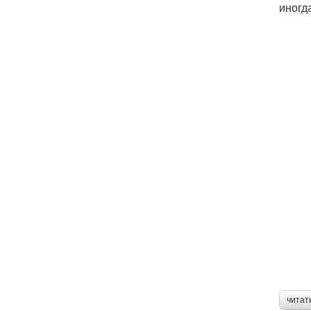
иногд
читат