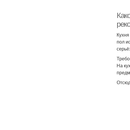
Как
рек
Кухня
пол и
серьё
Требо
На ку
предм
Отсюд