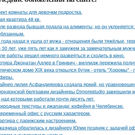
ект комнаты для девочкм подростка.
ая квартира 48 кв.
ле развода бывшая подала на алименты, но он уклоняется: 
обязанным.
 года назад я ушла от мужа - отношения были тяжёлые, тер
 30 лет, уже пять лет как я замужем за замечательным мужч
ле работы решил немного развеяться и сходить в кино.
ртира Джонатан Адлер в Гринвич - виллидж пережила полну
упеческом доме XIX века открылся бутик - отель "Хоромы" - 
феры.
айнер лилия Асфандиярова создала яркий, но уравновешен
лондонской белгравии дизайнеры Dimorestudio завершили
, над которыми работали почти десять лет.
иродные текстуры и джапанди: кофейня в Челябинске.
временный офис с русским характером.
артира с парижским настроением.
казчица обратилась к дизайнеру Юлии поздняк с задачей оф
тером и индивидуальностью.