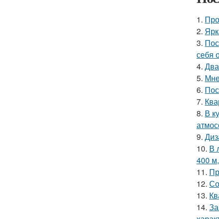
1.
Про
2.
Ярк
3.
Пос
себя 
4.
Два
5.
Мне
6.
Пос
7.
Ква
8.
В к
атмос
9.
Диз
10.
В 
400 м
11.
Пр
12.
Со
13.
Кв
14.
За
харак