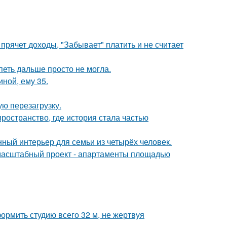
прячет доходы, "Забывает" платить и не считает
петь дальше просто не могла.
иной, ему 35.
ю перезагрузку.
пространство, где история стала частью
ный интерьер для семьи из четырёх человек.
 масштабный проект - апартаменты площадью
ормить студию всего 32 м, не жертвуя