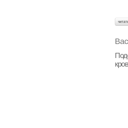
читат
Вас
Под
кро