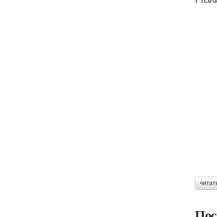
читат
Пос