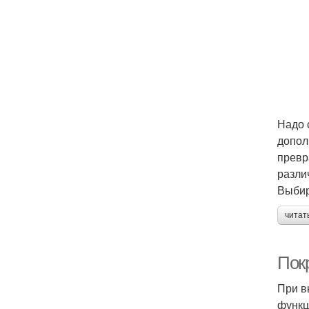
Надо 
допол
превр
разли
Выбир
читат
Пок
При в
функц