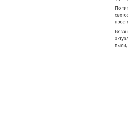
По ти
свето
прост
Вязан
актуа
пыли,