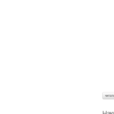
читат
Наки