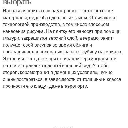
выбрать
Напольная плитка и керамогранит — тоже похожие
материалы, ведь оба сделаны из глины. Отличаются
Тенденции в напольном
технологией производства, в том числе способом
Покрытие в доме
покрытии
нанесения рисунка. На плитку его наносят при помощи
глазури, закрашивая верхний слой, а керамогранит
получает свой рисунок во время обжига и
прокрашивается полностью, на всю глубину материала.
Материалы для
Доска на кухне
Это значит, что даже при истирании керамогранит не
напольного покрытия
потеряет привлекательный внешний вид. А чтобы
стереть керамогранит в домашних условиях, нужно
очень постараться: в зависимости от толщины и класса
прочности его кладут даже в аэропорту.
Плитки для кухни
Плитки на кухне
Виниловое покрытие
Ламинат для кухни